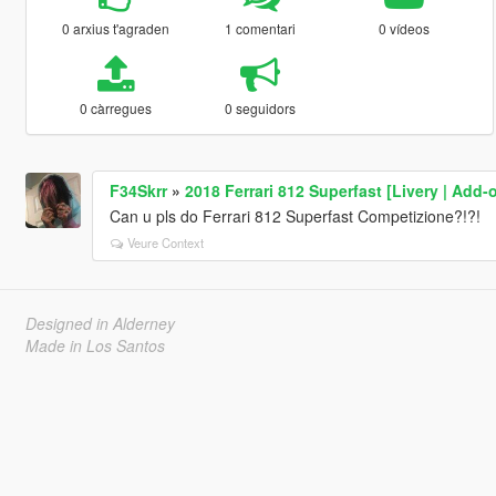
0 arxius t'agraden
1 comentari
0 vídeos
0 càrregues
0 seguidors
F34Skrr
»
2018 Ferrari 812 Superfast [Livery | Add-
Can u pls do Ferrari 812 Superfast Competizione?!?!
Veure Context
Designed in Alderney
Made in Los Santos