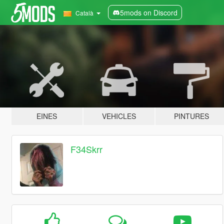
5mods on Discord
Català
EINES
VEHICLES
PINTURES
F34Skrr