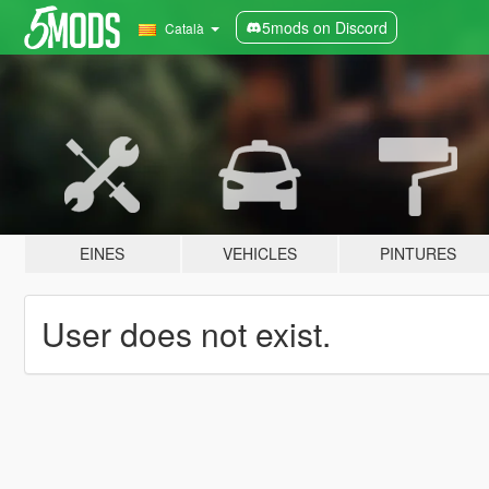
5mods on Discord
Català
EINES
VEHICLES
PINTURES
User does not exist.