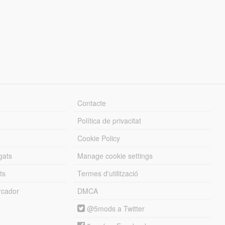
Contacte
Política de privacitat
Cookie Policy
gats
Manage cookie settings
ts
Termes d'utilització
cador
DMCA
@5mods a Twitter