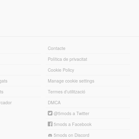
Contacte
Política de privacitat
Cookie Policy
gats
Manage cookie settings
ts
Termes d'utilització
cador
DMCA
@5mods a Twitter
5mods a Facebook
5mods on Discord