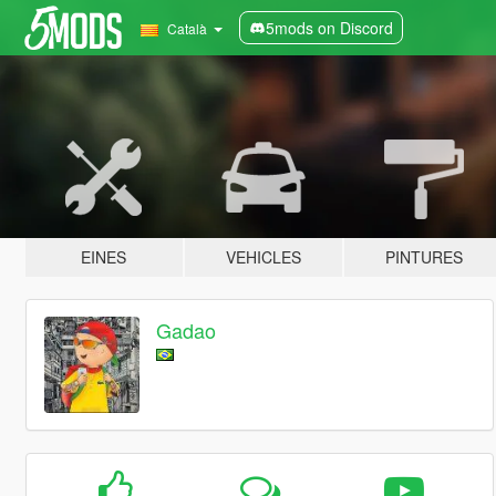
5mods on Discord
Català
EINES
VEHICLES
PINTURES
Gadao