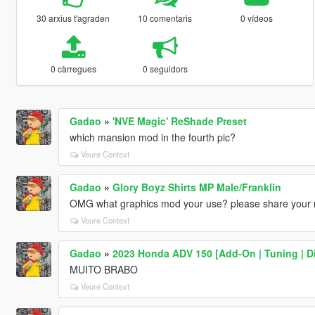
30 arxius t'agraden
10 comentaris
0 vídeos
0 càrregues
0 seguidors
Gadao
»
'NVE Magic' ReShade Preset
which mansion mod in the fourth pic?
Veure Context
Gadao
»
Glory Boyz Shirts MP Male/Franklin
OMG what graphics mod your use? please share your 
Veure Context
Gadao
»
2023 Honda ADV 150 [Add-On | Tuning | Di
MUITO BRABO
Veure Context