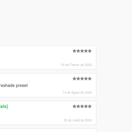
03 de Febrer de 2025
reshade preset
14 de Agost de 2024
als]
25 de Juliol de 2024