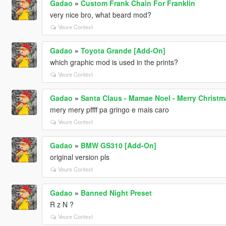
Gadao
»
Custom Frank Chain For Franklin
very nice bro, what beard mod?
Veure Context
Gadao
»
Toyota Grande [Add-On]
which graphic mod is used in the prints?
Veure Context
Gadao
»
Santa Claus - Mamae Noel - Merry Christm
mery mery pffff pa gringo e mais caro
Veure Context
Gadao
»
BMW GS310 [Add-On]
original version pls
Veure Context
Gadao
»
Banned Night Preset
R z N ?
Veure Context