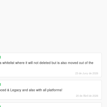
l
a whitelist where it will not deleted but is also moved out of the
23 de Juny de 2026
l
ced & Legacy and also with all platforms!
20 de Abril de 2026
l