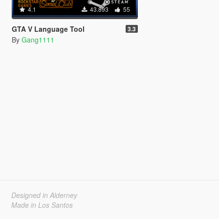
4.1
43.893
55
GTA V Language Tool
3.3
By
Gang1111
Designed in Alderney
Made in Los Santos