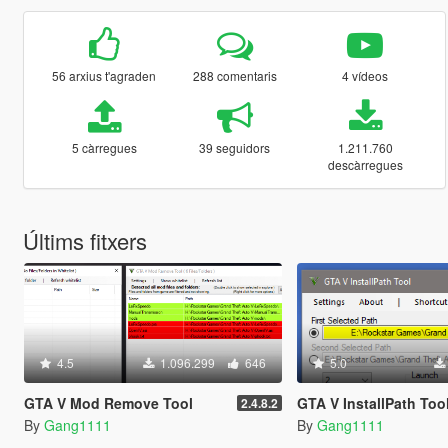
56 arxius t'agraden
288 comentaris
4 vídeos
5 càrregues
39 seguidors
1.211.760
descàrregues
Últims fitxers
4.5
1.096.299
646
5.0
GTA V Mod Remove Tool
GTA V InstallPath Too
2.4.8.2
By
Gang1111
By
Gang1111