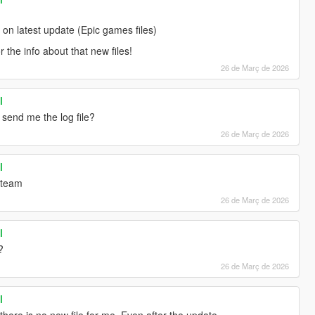
 on latest update (Epic games files)
r the info about that new files!
26 de Març de 2026
l
send me the log file?
26 de Març de 2026
l
Steam
26 de Març de 2026
l
?
26 de Març de 2026
l
here is no new file for me. Even after the update