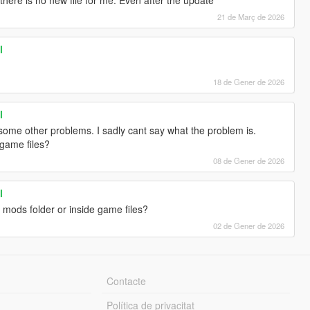
21 de Març de 2026
l
18 de Gener de 2026
l
ome other problems. I sadly cant say what the problem is.
game files?
08 de Gener de 2026
l
n mods folder or inside game files?
02 de Gener de 2026
Contacte
Política de privacitat