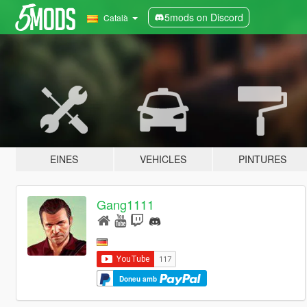
5mods on Discord
Català
EINES
VEHICLES
PINTURES
Gang1111
Doneu amb