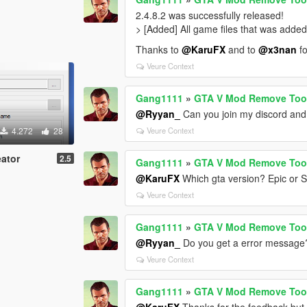
2.4.8.2 was successfully released!
> [Added] All game files that was added
Thanks to
@KaruFX
and to
@x3nan
fo
Veure Context
Gang1111
»
GTA V Mod Remove Too
@Ryyan_
Can you join my discord and 
4.272
28
Veure Context
ator
2.5
Gang1111
»
GTA V Mod Remove Too
@KaruFX
Which gta version? Epic or 
Veure Context
Gang1111
»
GTA V Mod Remove Too
@Ryyan_
Do you get a error message
Veure Context
Gang1111
»
GTA V Mod Remove Too
@KaruFX
Thanks for the feedback but t