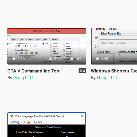
4.55
27.206
141
4.43
GTA V Commandline Tool
Windows Shortcut Cre
2.4
By
Gang1111
By
Gang1111