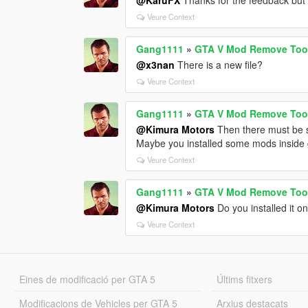
Veure Context
Gang1111
»
GTA V Mod Remove Too
@x3nan
There is a new file?
Veure Context
Gang1111
»
GTA V Mod Remove Too
@Kimura Motors
Then there must be s
Maybe you installed some mods inside 
Veure Context
Gang1111
»
GTA V Mod Remove Too
@Kimura Motors
Do you installed it o
Veure Context
Eines de modificació per GTA 5
Últims fitxers
Modificacions de Vehicles per GTA 5
Arxius destacats