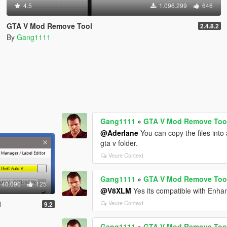
4.5
1.096.299
646
GTA V Mod Remove Tool
2.4.8.2
By
Gang1111
Gang1111
»
GTA V Mod Remove Too
@Aderlane
You can copy the files into 
gta v folder.
Veure Context
Gang1111
»
GTA V Mod Remove Too
40.090
125
@V8XLM
Yes its compatible with Enhan
Veure Context
l
9.2
Gang1111
»
GTA V Mod Remove Too