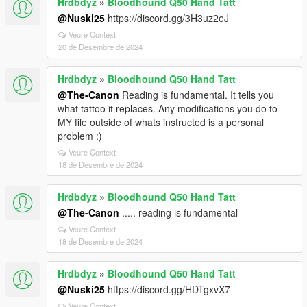
Hrdbdyz
»
Bloodhound Q50 Hand Tatt
@Nuski25
https://discord.gg/3H3uz2eJ
Veure Context
20 de Desembre de 2024
Hrdbdyz
»
Bloodhound Q50 Hand Tatt
@The-Canon
Reading is fundamental. It tells you
what tattoo it replaces. Any modifications you do to
MY file outside of whats instructed is a personal
problem :)
Veure Context
18 de Desembre de 2024
Hrdbdyz
»
Bloodhound Q50 Hand Tatt
@The-Canon
..... reading is fundamental
Veure Context
18 de Desembre de 2024
Hrdbdyz
»
Bloodhound Q50 Hand Tatt
@Nuski25
https://discord.gg/HDTgxvX7
Veure Context