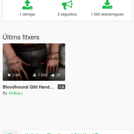
1 càrrega
2 seguidors
1.560 descàrregues
Últims fitxers
3.88
1.560
20
Bloodhound Q50 Hand Tatt
1.0
By
Hrdbdyz