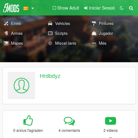
Show Adult
Iniciar Sessió
Eines
Vehicles
Pintures
Armes
Scripts
Jugador
Mapes
Miscel·lanis
Més
Hrdbdyz
0 arxius t'agraden
4 comentaris
2 vídeos