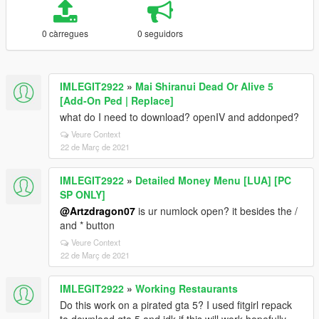
0 càrregues
0 seguidors
IMLEGIT2922
»
Mai Shiranui Dead Or Alive 5
[Add-On Ped | Replace]
what do I need to download? openIV and addonped?
Veure Context
22 de Març de 2021
IMLEGIT2922
»
Detailed Money Menu [LUA] [PC
SP ONLY]
@Artzdragon07
is ur numlock open? it besides the /
and * button
Veure Context
22 de Març de 2021
IMLEGIT2922
»
Working Restaurants
Do this work on a pirated gta 5? I used fitgirl repack