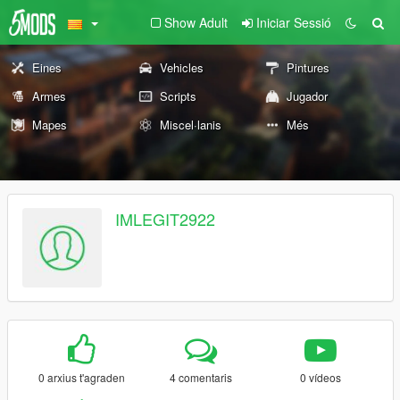
Show Adult
Iniciar Sessió
Eines
Vehicles
Pintures
Armes
Scripts
Jugador
Mapes
Miscel·lanis
Més
IMLEGIT2922
0 arxius t'agraden
4 comentaris
0 vídeos