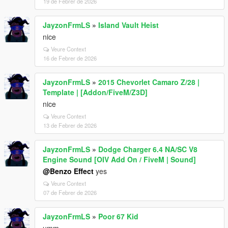
19 de Febrer de 2026
JayzonFrmLS
»
Island Vault Heist
nice
Veure Context
16 de Febrer de 2026
JayzonFrmLS
»
2015 Chevorlet Camaro Z/28 |
Template | [Addon/FiveM/Z3D]
nice
Veure Context
13 de Febrer de 2026
JayzonFrmLS
»
Dodge Charger 6.4 NA/SC V8
Engine Sound [OIV Add On / FiveM | Sound]
@Benzo Effect
yes
Veure Context
07 de Febrer de 2026
JayzonFrmLS
»
Poor 67 Kid