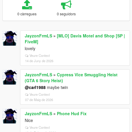
0 càrregues
0 seguidors
JayzonFrmLS
»
[MLO] Davis Motel and Shop [SP |
FiveM]
lovely
Veure Context
14 de Juny de 2026
JayzonFrmLS
»
Cypress Vice Smuggling Heist
(GTA 6 Story Heist)
@carl1988
maybe twin
Veure Context
07 de Maig de 2026
JayzonFrmLS
»
Phone Hud Fix
Nice
Veure Context