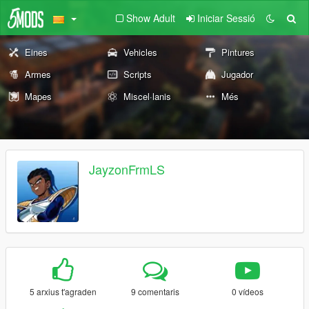
Show Adult
Iniciar Sessió
Eines
Vehicles
Pintures
Armes
Scripts
Jugador
Mapes
Miscel·lanis
Més
JayzonFrmLS
5 arxius t'agraden
9 comentaris
0 vídeos