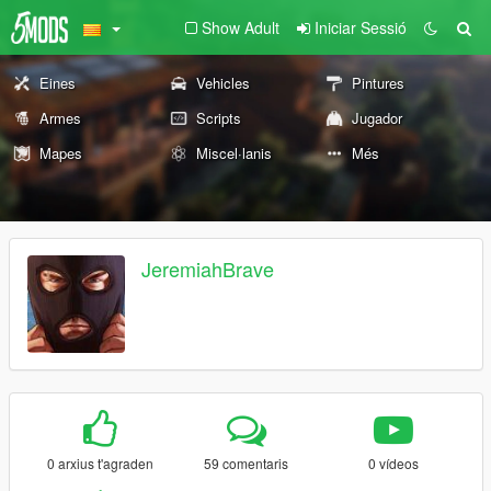
Show Adult
Iniciar Sessió
Eines
Vehicles
Pintures
Armes
Scripts
Jugador
Mapes
Miscel·lanis
Més
JeremiahBrave
0 arxius t'agraden
59 comentaris
0 vídeos