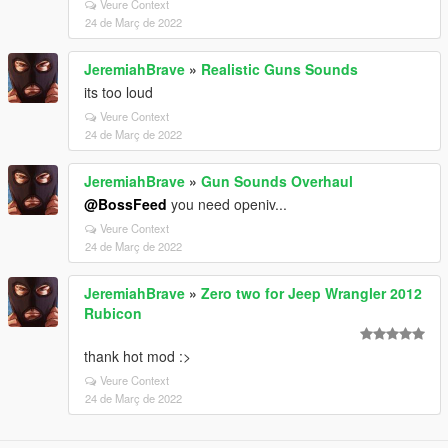
Veure Context
24 de Març de 2022
JeremiahBrave
»
Realistic Guns Sounds
its too loud
Veure Context
24 de Març de 2022
JeremiahBrave
»
Gun Sounds Overhaul
@BossFeed
you need openiv...
Veure Context
24 de Març de 2022
JeremiahBrave
»
Zero two for Jeep Wrangler 2012
Rubicon
thank hot mod :>
Veure Context
24 de Març de 2022