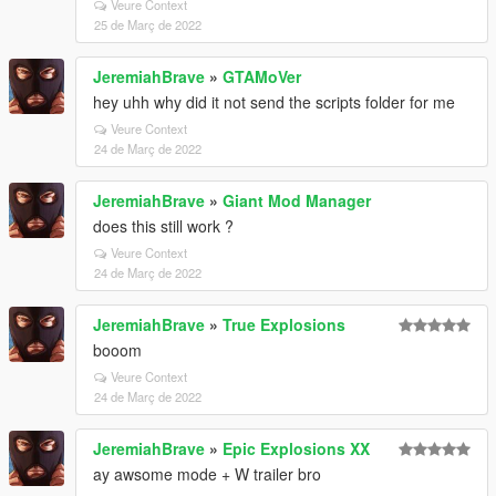
Veure Context
25 de Març de 2022
JeremiahBrave
»
GTAMoVer
hey uhh why did it not send the scripts folder for me
Veure Context
24 de Març de 2022
JeremiahBrave
»
Giant Mod Manager
does this still work ?
Veure Context
24 de Març de 2022
JeremiahBrave
»
True Explosions
booom
Veure Context
24 de Març de 2022
JeremiahBrave
»
Epic Explosions XX
ay awsome mode + W trailer bro