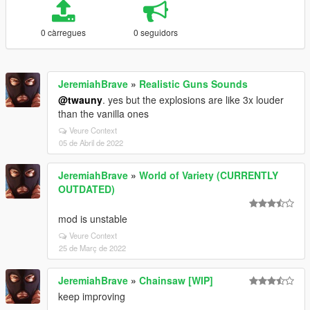
0 càrregues
0 seguidors
JeremiahBrave
»
Realistic Guns Sounds
@twauny
. yes but the explosions are like 3x louder
than the vanilla ones
Veure Context
05 de Abril de 2022
JeremiahBrave
»
World of Variety (CURRENTLY
OUTDATED)
mod is unstable
Veure Context
25 de Març de 2022
JeremiahBrave
»
Chainsaw [WIP]
keep improving