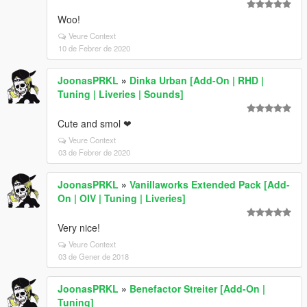
Woo!
Veure Context
10 de Febrer de 2020
JoonasPRKL
»
Dinka Urban [Add-On | RHD |
Tuning | Liveries | Sounds]
Cute and smol ❤
Veure Context
03 de Febrer de 2020
JoonasPRKL
»
Vanillaworks Extended Pack [Add-
On | OIV | Tuning | Liveries]
Very nice!
Veure Context
03 de Gener de 2018
JoonasPRKL
»
Benefactor Streiter [Add-On |
Tuning]