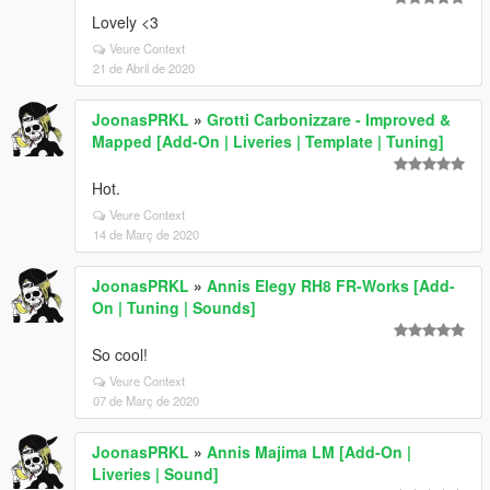
Lovely <3
Veure Context
21 de Abril de 2020
JoonasPRKL
»
Grotti Carbonizzare - Improved &
Mapped [Add-On | Liveries | Template | Tuning]
Hot.
Veure Context
14 de Març de 2020
JoonasPRKL
»
Annis Elegy RH8 FR-Works [Add-
On | Tuning | Sounds]
So cool!
Veure Context
07 de Març de 2020
JoonasPRKL
»
Annis Majima LM [Add-On |
Liveries | Sound]