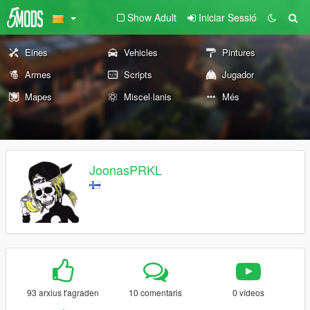
Show Adult
Iniciar Sessió
Eines
Vehicles
Pintures
Armes
Scripts
Jugador
Mapes
Miscel·lanis
Més
JoonasPRKL
93 arxius t'agraden
10 comentaris
0 vídeos