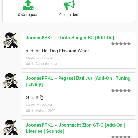
0 càrregues
0 seguidors
JoonasPRKL
»
Grotti Stinger SC [Add-On]
and the Hot Dog Flavored Water
Veure Context
06 de Agost de 2023
JoonasPRKL
»
Pegassi Bati 701 [Add-On | Tuning
| Livery]
Great! 👌
Veure Context
08 de Maig de 2020
JoonasPRKL
»
Ubermacht Zion GT-C [Add-On |
Liveries | Sounds]