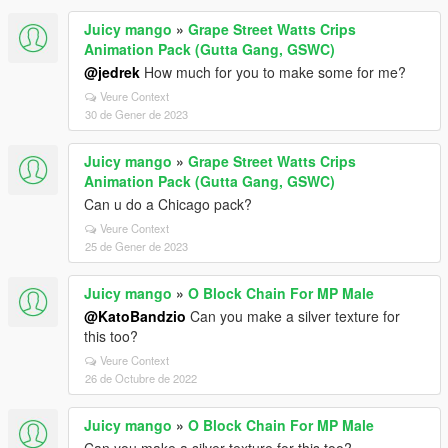
Juicy mango
»
Grape Street Watts Crips
Animation Pack (Gutta Gang, GSWC)
@jedrek
How much for you to make some for me?
Veure Context
30 de Gener de 2023
Juicy mango
»
Grape Street Watts Crips
Animation Pack (Gutta Gang, GSWC)
Can u do a Chicago pack?
Veure Context
25 de Gener de 2023
Juicy mango
»
O Block Chain For MP Male
@KatoBandzio
Can you make a silver texture for
this too?
Veure Context
26 de Octubre de 2022
Juicy mango
»
O Block Chain For MP Male