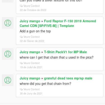
Can you make a silver texture for this too?
Veure Context
22 de Octubre de 2022
Juicy mango
»
Ford Raptor F-150 2019 Armored
Cartel CDN [SP/FIVE-M] | Template
Add a gun on the top
Veure Context
02 de Gener de 2022
Juicy mango
»
T-Shirt PackV1 for MP Male
where can I get that chain that u used in the pics?
Veure Context
19 de Juliol de 2021
Juicy mango
»
grateful dead tees mp/sp male
where did you get that chain from?
Veure Context
30 de Juny de 2021