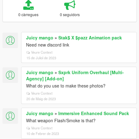
0 càrregues
0 seguidors
Juicy mango
»
Stak$ X $pazz Animation pack
Need new discord link
Veure Context
15 de Juliol de 2023
Juicy mango
»
Sxprk Uniform Overhaul [Multi-
Agency] [Add-on]
What do you use to make these photos?
Veure Context
20 de Maig de 2023
Juicy mango
»
Immersive Enhanced Sound Pack
What weapon Flash/Smoke is that?
Veure Context
10 de Febrer de 2023