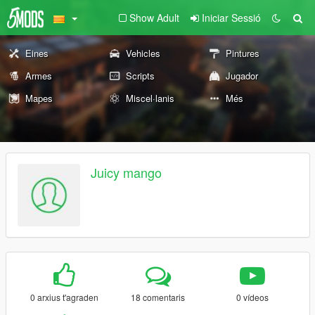
Show Adult
Iniciar Sessió
Eines
Vehicles
Pintures
Armes
Scripts
Jugador
Mapes
Miscel·lanis
Més
Juicy mango
0 arxius t'agraden
18 comentaris
0 vídeos