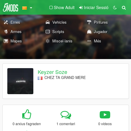
Show Adult
Iniciar Sessió
Eines
Vehicles
Pintures
Armes
Scripts
Jugador
Mapes
Miscel·lanis
Més
Keyzer Soze
CHEZ TA GRAND MERE
0 arxius t'agraden
1 comentari
0 vídeos