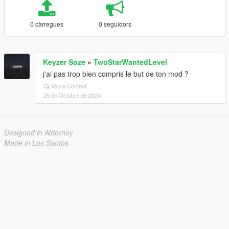
0 càrregues
0 seguidors
Keyzer Soze
»
TwoStarWantedLevel
j'ai pas trop bien compris le but de ton mod ?
Veure Context
25 de Octubre de 2024
Designed in Alderney
Made in Los Santos