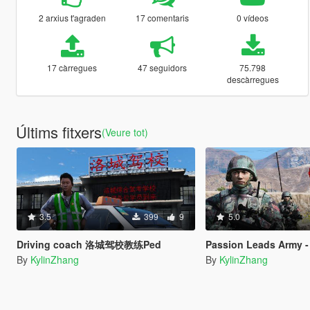
2 arxius t'agraden
17 comentaris
0 vídeos
17 càrregues
47 seguidors
75.798
descàrregues
Últims fitxers
(Veure tot)
3.5
399
9
5.0
Driving coach 洛城驾校教练Ped
Passion Leads Army 
By
KylinZhang
By
KylinZhang