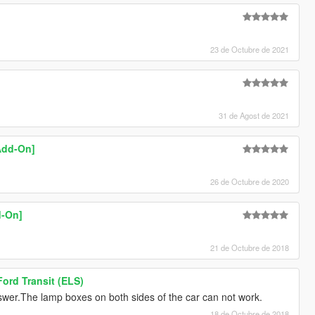
23 de Octubre de 2021
a
31 de Agost de 2021
Add-On]
26 de Octubre de 2020
d-On]
21 de Octubre de 2018
ord Transit (ELS)
wer.The lamp boxes on both sides of the car can not work.
18 de Octubre de 2018