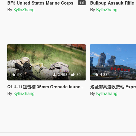
BF3 United States Marine Corps
Bullpup Assault Rifle
1.0
By
KylinZhang
By
KylinZhang
5.0
3.498
35
4.88
QLU-11狙击榴 35mm Grenade launcher
洛圣都高速收费站 Expressway
By
KylinZhang
By
KylinZhang