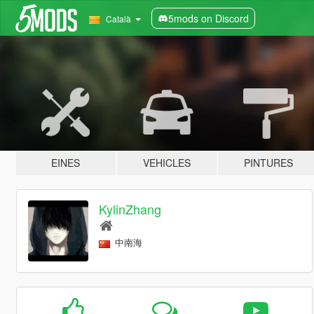
5mods on Discord
Català
EINES
VEHICLES
PINTURES
KylinZhang
中南海