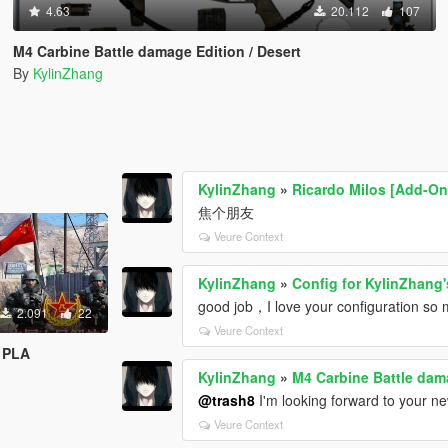
4.63
20.112
107
M4 Carbine Battle damage Edition / Desert
By
KylinZhang
KylinZhang
»
Ricardo Milos [Add-On
焦个朋友
Veure Context
KylinZhang
»
Config for KylinZhang
good job，I love your configuration so
2.091
22
Veure Context
- PLA
KylinZhang
»
M4 Carbine Battle dama
@trash8
I'm looking forward to your new
Veure Context