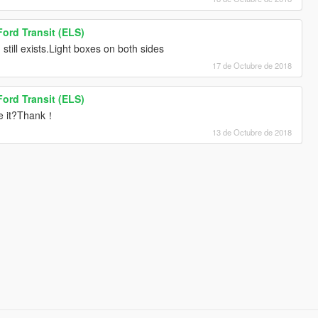
ord Transit (ELS)
till exists.Light boxes on both sides
17 de Octubre de 2018
ord Transit (ELS)
e it?Thank！
13 de Octubre de 2018