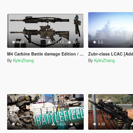
4.63
20.112
107
5.0
M4 Carbine Battle damage Edition / Desert
Zubr-class LCAC [Ad
By
KylinZhang
By
KylinZhang
5.0
3.934
41
4.38