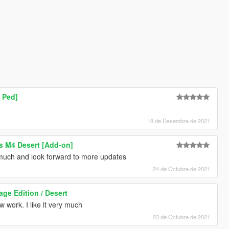
 Ped]
18 de Desembre de 2021
's M4 Desert [Add-on]
 much and look forward to more updates
24 de Octubre de 2021
ge Edition / Desert
 work. I like it very much
23 de Octubre de 2021