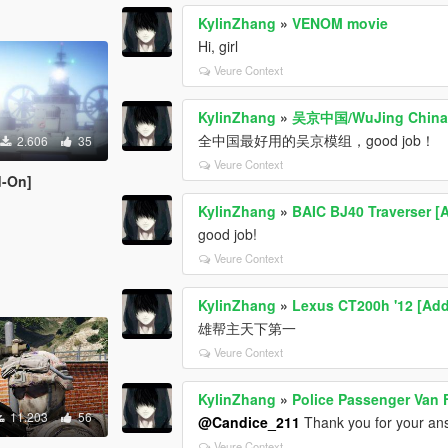
KylinZhang
»
VENOM movie
Hi, girl
Veure Context
KylinZhang
»
吴京中国/WuJing Chin
全中国最好用的吴京模组，good job！
2.606
35
Veure Context
d-On]
KylinZhang
»
BAIC BJ40 Traverser [
good job!
Veure Context
KylinZhang
»
Lexus CT200h '12 [Ad
雄帮主天下第一
Veure Context
KylinZhang
»
Police Passenger Van F
11.203
56
@Candice_211
Thank you for your ans
Veure Context