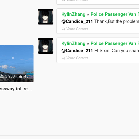
KylinZhang
»
Police Passenger Van F
@Candice_211
Thank,But the problem s
Veure Context
KylinZhang
»
Police Passenger Van F
@Candice_211
ELS.xml Can you shar
Veure Context
3.938
45
 toll station