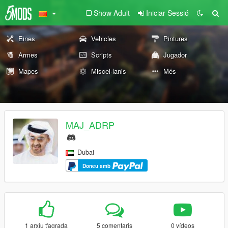
Show Adult
Iniciar Sessió
Eines
Vehicles
Pintures
Armes
Scripts
Jugador
Mapes
Miscel·lanis
Més
MAJ_ADRP
Dubai
Doneu amb
1 arxiu t'agrada
5 comentaris
0 vídeos