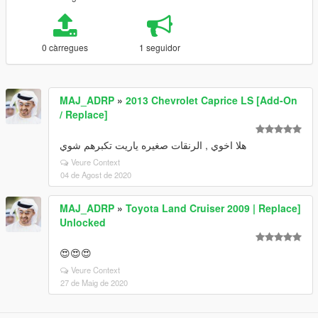
0 càrregues
1 seguidor
MAJ_ADRP
»
2013 Chevrolet Caprice LS [Add-On
/ Replace]
هلا اخوي , الرنقات صغيره ياريت تكبرهم شوي
Veure Context
04 de Agost de 2020
MAJ_ADRP
»
Toyota Land Cruiser 2009 | Replace]
Unlocked
😍😍😍
Veure Context
27 de Maig de 2020