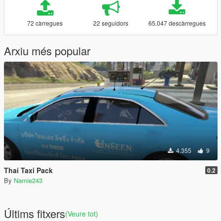
72 càrregues
22 seguidors
65.047 descàrregues
Arxiu més popular
4.355
9
Thai Taxi Pack
0.2
By
Namie243
Últims fitxers
(Veure tot)