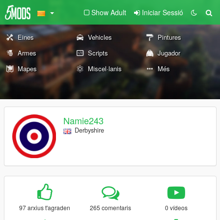
Show Adult
Iniciar Sessió
Eines
Vehicles
Pintures
Armes
Scripts
Jugador
Mapes
Miscel·lanis
Més
Namie243
Derbyshire
97 arxius t'agraden
265 comentaris
0 vídeos