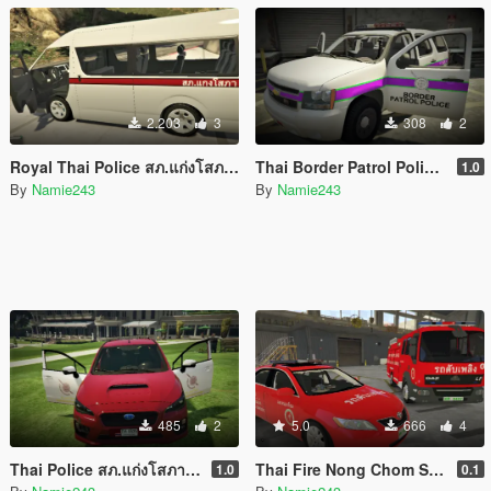
2.203
3
308
2
Royal Thai Police สภ.แก่งโสภา Toyota Commuter Hiace
Thai Border Patrol Police Chevrolet Tahoe 2013
1.0
By
Namie243
By
Namie243
485
2
5.0
666
4
Thai Police สภ.แก่งโสภา Subaru Impreza 2017
Thai Fire Nong Chom Subdistrict Chiang Mai Pack
1.0
0.1