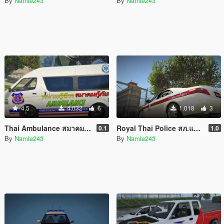
By
Namie243
By
Namie243
4.5
4.032
6
1.018
3
Thai Ambulance สมาคม กู้ภัยพาน Phan Rescue Pack
Royal Thai Police สภ.แก่งโสภา Toyota Camry 2007
0.1
1.0
By
Namie243
By
Namie243