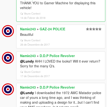
THANK YOU to Gamer Machine for displaying this
vehicle!
Veure Context
14 de Febrer de 2018
Namie243
»
GAZ-24 POLICE
Beautiful
Veure Context
26 de Desembre de 2017
Namie243
»
D.D.P Police Revolver
@Lundy
AHH I LOVED the looks!! Will it ever return?
Sorry for the many Q's.
Veure Context
17 de Desembre de 2017
Namie243
»
D.D.P Police Revolver
@Lundy
I downloaded the 1972 AMC Matador police
car of yours a long time ago, and I was thinking of
making and uploading a design for it...but I can't find