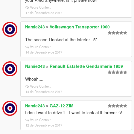
your AMC anywhere. Is it private now?
Veure Context
17 de Desembre de 2017
Namie243
»
Volkswagen Transporter 1960
The second I looked at the interior...5*
Veure Context
14 de Desembre de 2017
Namie243
»
Renault Estafette Gendarmerie 1959
Whoah....
Veure Context
14 de Desembre de 2017
Namie243
»
GAZ-12 ZIM
I don't want to drive it...I want to look at it forever :V
Veure Context
12 de Desembre de 2017