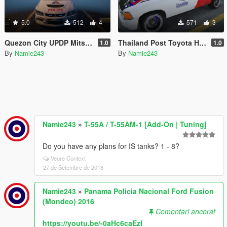
5.0
512
4
571
3
Quezon City UPDP Mitsubishi Lancer EVO IX
Thailand Post Toyota Hilux Mighty X
1.0
1.0
By
Namie243
By
Namie243
Namie243
»
T-55A / T-55AM-1 [Add-On | Tuning]
Do you have any plans for IS tanks? 1 - 8?
Veure Context
27 de Setembre de 2018
Namie243
»
Panama Policia Nacional Ford Fusion
(Mondeo) 2016
Comentari ancorat
https://youtu.be/-0aHc6caEzI