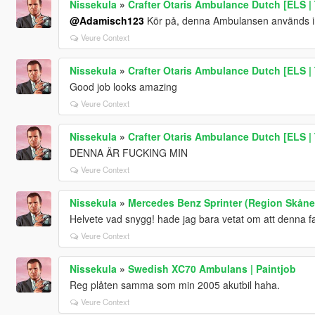
Nissekula
»
Crafter Otaris Ambulance Dutch [ELS |
@Adamisch123
Kör på, denna Ambulansen används int
Veure Context
Nissekula
»
Crafter Otaris Ambulance Dutch [ELS |
Good job looks amazing
Veure Context
Nissekula
»
Crafter Otaris Ambulance Dutch [ELS |
DENNA ÄR FUCKING MIN
Veure Context
Nissekula
»
Mercedes Benz Sprinter (Region Skåne
Helvete vad snygg! hade jag bara vetat om att denna fans
Veure Context
Nissekula
»
Swedish XC70 Ambulans | Paintjob
Reg plåten samma som min 2005 akutbil haha.
Veure Context