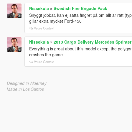
Nissekula
»
Swedish Fire Brigade Pack
Snyggt jobbat, kan ej sätta fingret på om allt är rätt (typ
gillar extra mycket Ford-450
Veure Context
Nissekula
»
2013 Cargo Delivery Mercedes Sprinter
Everything is great about this model except the polygo
crashes the game.
Veure Context
Designed in Alderney
Made in Los Santos