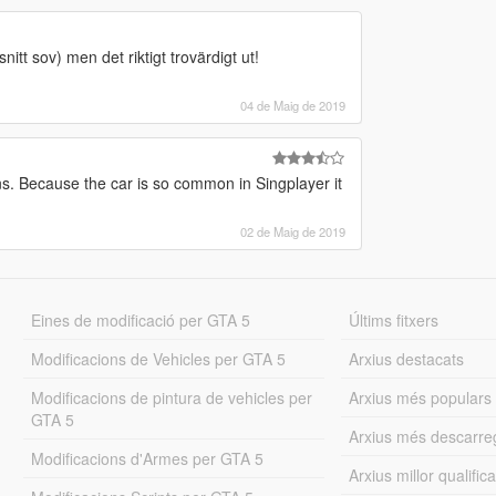
snitt sov) men det riktigt trovärdigt ut!
04 de Maig de 2019
ns. Because the car is so common in Singplayer it
02 de Maig de 2019
Eines de modificació per GTA 5
Últims fitxers
Modificacions de Vehicles per GTA 5
Arxius destacats
Modificacions de pintura de vehicles per
Arxius més populars
GTA 5
Arxius més descarre
Modificacions d'Armes per GTA 5
Arxius millor qualifica