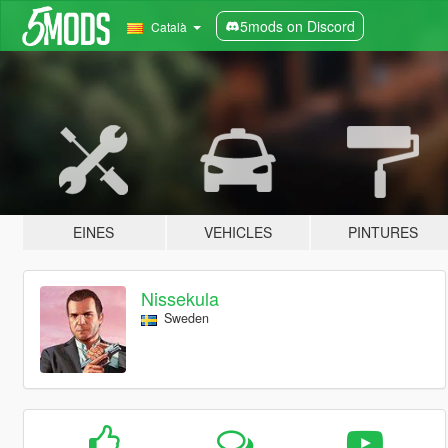
5mods on Discord
Català
EINES
VEHICLES
PINTURES
Nissekula
Sweden