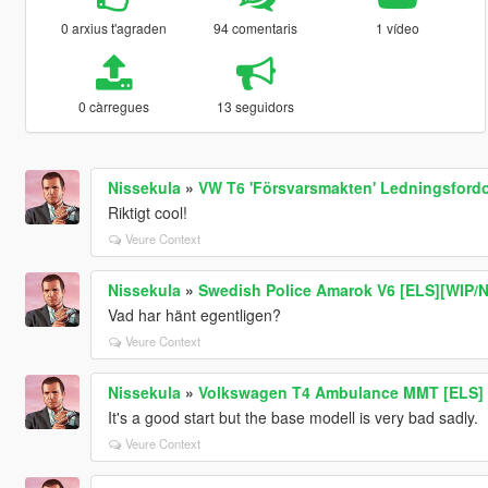
0 arxius t'agraden
94 comentaris
1 vídeo
0 càrregues
13 seguidors
Nissekula
»
VW T6 'Försvarsmakten' Ledningsford
Riktigt cool!
Veure Context
Nissekula
»
Swedish Police Amarok V6 [ELS][WIP/
Vad har hänt egentligen?
Veure Context
Nissekula
»
Volkswagen T4 Ambulance MMT [ELS]
It's a good start but the base modell is very bad sadly.
Veure Context