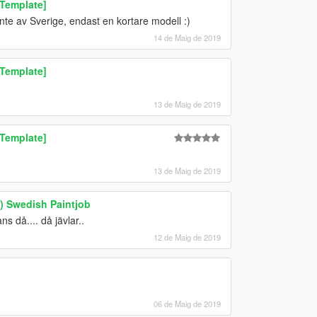
 Template]
e av Sverige, endast en kortare modell :)
14 de Maig de 2019
 Template]
13 de Maig de 2019
 Template]
13 de Maig de 2019
) Swedish Paintjob
 då.... då jävlar..
12 de Maig de 2019
06 de Maig de 2019