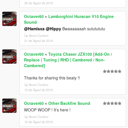
26 de Agost de 2016
Octaver60
»
Lamborghini Huracan V10 Engine
Sound
@Hamisxa
@Hippy
Bwaaaaaaah sututututu
Veure Context
21 de Agost de 2016
Octaver60
»
Toyota Chaser JZX100 [Add-On /
Replace | Tuning | RHD | Cambered / Non-
Cambered]
Thanks for sharing this beaty !!
Veure Context
19 de Agost de 2016
Octaver60
»
Other Backfire Sound
WOOP WOOP ! It's here !
Veure Context
16 de Agost de 2016