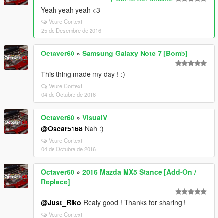
Yeah yeah yeah <3
Veure Context
25 de Desembre de 2016
Octaver60
»
Samsung Galaxy Note 7 [Bomb]
This thing made my day ! :)
Veure Context
04 de Octubre de 2016
Octaver60
»
VisualV
@Oscar5168
Nah :)
Veure Context
04 de Octubre de 2016
Octaver60
»
2016 Mazda MX5 Stance [Add-On /
Replace]
@Just_Riko
Realy good ! Thanks for sharing !
Veure Context