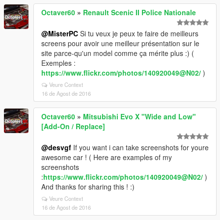
Octaver60
»
Renault Scenic II Police Nationale
@MisterPC
Si tu veux je peux te faire de meilleurs
screens pour avoir une meilleur présentation sur le
site parce-qu'un model comme ça mérite plus :) (
Exemples :
https://www.flickr.com/photos/140920049@N02/
)
Veure Context
16 de Agost de 2016
Octaver60
»
Mitsubishi Evo X "Wide and Low"
[Add-On / Replace]
@desvgf
If you want i can take screenshots for youre
awesome car ! ( Here are examples of my
screenshots
:
https://www.flickr.com/photos/140920049@N02/
)
And thanks for sharing this ! :)
Veure Context
16 de Agost de 2016