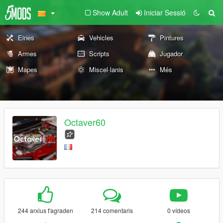
Show Adult
Iniciar Sessió
Eines
Vehicles
Pintures
Armes
Scripts
Jugador
Mapes
Miscel·lanis
Més
Octaver60
244 arxius t'agraden
214 comentaris
0 vídeos