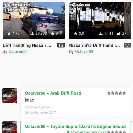
4.75
26.808
91
3.0
1.741
27
Drift Handling Nissan GTR Nismo (Elegy RH8)
Nissan S15 Drift Handling
1.2
1.1
By
Octaver60
By
Octaver60
Octaver60
»
Arab Drift Road
lmao
Veure Context
24 de Gener de 2017
Octaver60
»
Toyota Supra 2JZ-GTE Engine Sound
Comentari ancorat