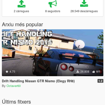
2 càrregues
8 seguidors
28.549 descàrregues
Arxiu més popular
4.75
26.808
91
Drift Handling Nissan GTR Nismo (Elegy RH8)
1.2
By
Octaver60
Últims fitxers