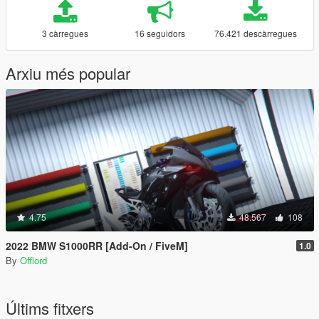
3 càrregues
16 seguidors
76.421 descàrregues
Arxiu més popular
4.75
48.567
108
2022 BMW S1000RR [Add-On / FiveM]
1.0
By
Offlord
Últims fitxers