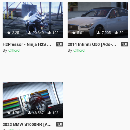
2.25
20.649
102
5.0
7.205
59
H2Pressor - Ninja H2S x Oppressor Mk2 [Add-on | FiveM]
2014 Infiniti Q50 [Add-On | FiveM]
1.0
1.0
By
Offlord
By
Offlord
4.75
48.567
108
2022 BMW S1000RR [Add-On / FiveM]
1.0