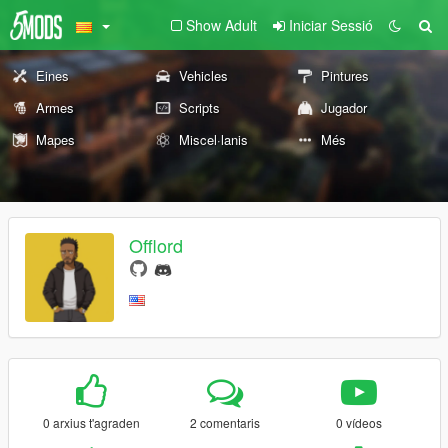
Show Adult
Iniciar Sessió
Eines
Vehicles
Pintures
Armes
Scripts
Jugador
Mapes
Miscel·lanis
Més
Offlord
0 arxius t'agraden
2 comentaris
0 vídeos