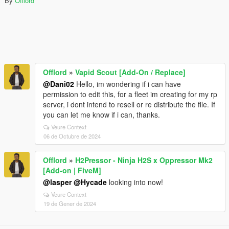
By
Offlord
Offlord
»
Vapid Scout [Add-On / Replace]
@Dani02
Hello, im wondering if i can have
permission to edit this, for a fleet im creating for my rp
server, i dont intend to resell or re distribute the file. If
you can let me know if i can, thanks.
Veure Context
06 de Octubre de 2024
Offlord
»
H2Pressor - Ninja H2S x Oppressor Mk2
[Add-on | FiveM]
@lasper
@Hycade
looking into now!
Veure Context
19 de Gener de 2024