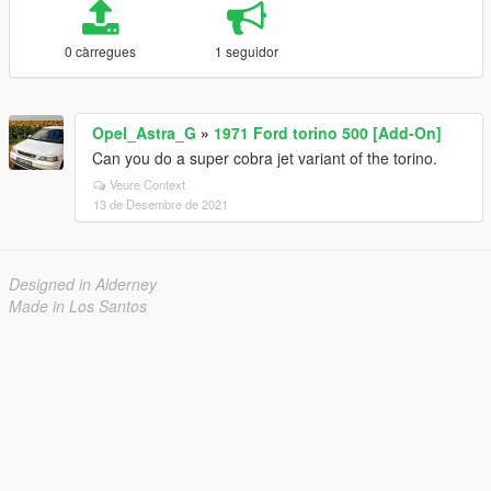
0 càrregues
1 seguidor
Opel_Astra_G
»
1971 Ford torino 500 [Add-On]
Can you do a super cobra jet variant of the torino.
Veure Context
13 de Desembre de 2021
Designed in Alderney
Made in Los Santos