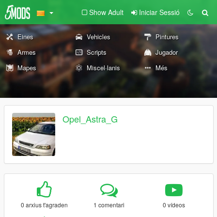
Show Adult
Iniciar Sessió
Eines
Vehicles
Pintures
Armes
Scripts
Jugador
Mapes
Miscel·lanis
Més
Opel_Astra_G
0 arxius t'agraden
1 comentari
0 vídeos