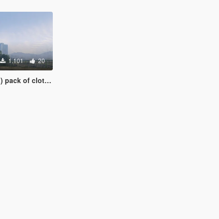
1.101
20
clothes for Trevor