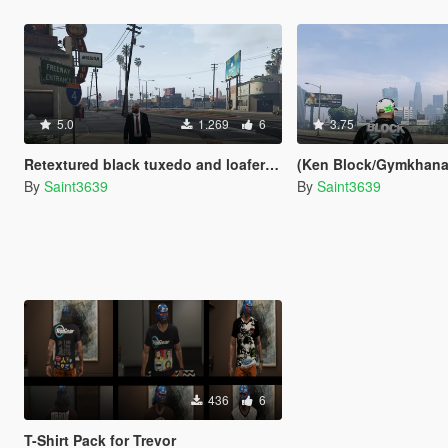
5.0
1.269
6
3.75
Retextured black tuxedo and loafers for Trevor
(Ken Block/Gymkhana) pack of 
By
Saint3639
By
Saint3639
436
6
T-Shirt Pack for Trevor