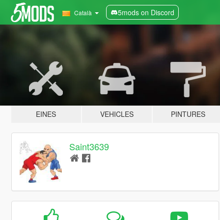
5mods on Discord
Català
EINES
VEHICLES
PINTURES
Saint3639