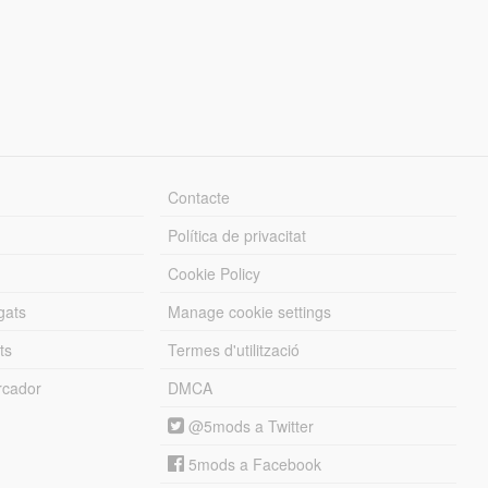
Contacte
Política de privacitat
Cookie Policy
gats
Manage cookie settings
ts
Termes d'utilització
cador
DMCA
@5mods a Twitter
5mods a Facebook