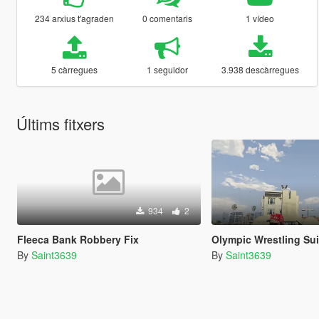
234 arxius t'agraden
0 comentaris
1 vídeo
5 càrregues
1 seguidor
3.938 descàrregues
Últims fitxers
934
2
Fleeca Bank Robbery Fix
Olympic Wrestling Sui
By
Saint3639
By
Saint3639