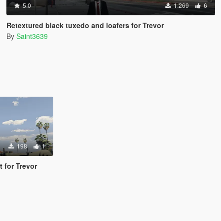
5.0
1.269
6
Retextured black tuxedo and loafers for Trevor
By
Saint3639
198
1
t for Trevor