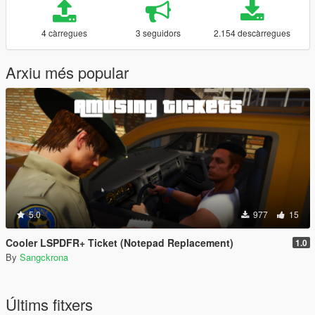
4 càrregues
3 seguidors
2.154 descàrregues
Arxiu més popular
5.0
977
15
Cooler LSPDFR+ Ticket (Notepad Replacement)
1.0
By
Sangckrona
Últims fitxers