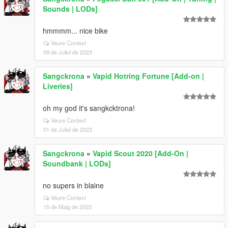
Sounds | LODs]
hmmmm... nice bike
Veure Context
09 de Juliol de 2023
Sangckrona
»
Vapid Hotring Fortune [Add-on |
Liveries]
oh my god it's sangkcktrona!
Veure Context
01 de Juliol de 2023
Sangckrona
»
Vapid Scout 2020 [Add-On |
Soundbank | LODs]
no supers in blaine
Veure Context
15 de Maig de 2023