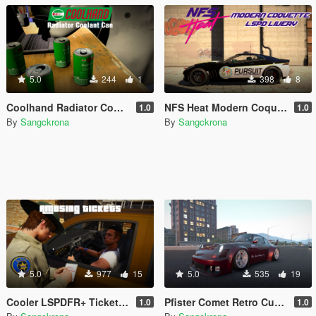
5.0
244
1
398
8
Coolhand Radiator Coolant Can
NFS Heat Modern Coquette LSPD Livery
1.0
1.0
By
Sangckrona
By
Sangckrona
5.0
977
15
5.0
535
19
Cooler LSPDFR+ Ticket (Notepad Replacement)
Pfister Comet Retro Custom "Nakamura Special" Livery
1.0
1.0