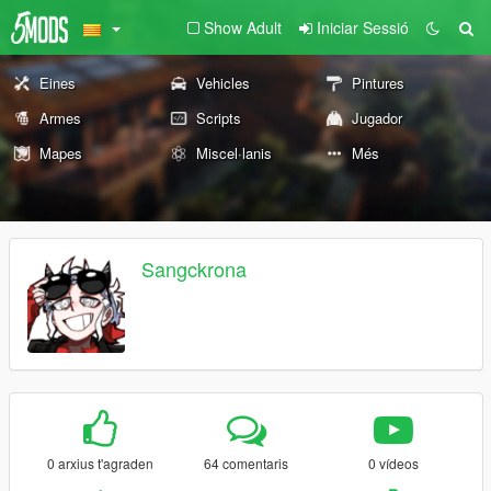
Show Adult
Iniciar Sessió
Eines
Vehicles
Pintures
Armes
Scripts
Jugador
Mapes
Miscel·lanis
Més
Sangckrona
0 arxius t'agraden
64 comentaris
0 vídeos