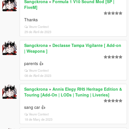
Sangckrona
»
Formula 1 V10 Sound Mod [SP |
FiveM]
Thanks
Veure Context
29 de Abril de 2023
Sangckrona
»
Declasse Tampa Vigilante [ Add-on
| Weapons ]
parents 👍
Veure Context
08 de Abril de 2023
Sangckrona
»
Annis Elegy RH5 Heritage Edition &
Touring [Add-On | LODs | Tuning | Liveries]
sang car 👍
Veure Context
18 de Març de 2023