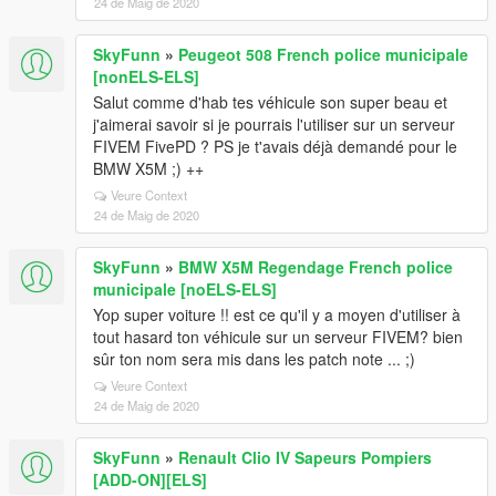
24 de Maig de 2020
SkyFunn
»
Peugeot 508 French police municipale
[nonELS-ELS]
Salut comme d'hab tes véhicule son super beau et
j'aimerai savoir si je pourrais l'utiliser sur un serveur
FIVEM FivePD ? PS je t'avais déjà demandé pour le
BMW X5M ;) ++
Veure Context
24 de Maig de 2020
SkyFunn
»
BMW X5M Regendage French police
municipale [noELS-ELS]
Yop super voiture !! est ce qu'il y a moyen d'utiliser à
tout hasard ton véhicule sur un serveur FIVEM? bien
sûr ton nom sera mis dans les patch note ... ;)
Veure Context
24 de Maig de 2020
SkyFunn
»
Renault Clio IV Sapeurs Pompiers
[ADD-ON][ELS]