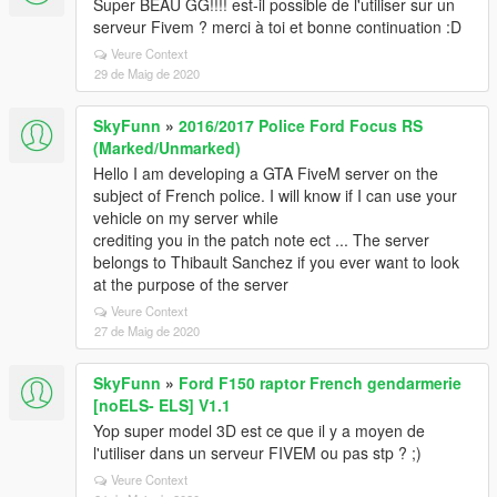
Super BEAU GG!!!! est-il possible de l'utiliser sur un
serveur Fivem ? merci à toi et bonne continuation :D
Veure Context
29 de Maig de 2020
SkyFunn
»
2016/2017 Police Ford Focus RS
(Marked/Unmarked)
Hello I am developing a GTA FiveM server on the
subject of French police. I will know if I can use your
vehicle on my server while
crediting you in the patch note ect ... The server
belongs to Thibault Sanchez if you ever want to look
at the purpose of the server
Veure Context
27 de Maig de 2020
SkyFunn
»
Ford F150 raptor French gendarmerie
[noELS- ELS] V1.1
Yop super model 3D est ce que il y a moyen de
l'utiliser dans un serveur FIVEM ou pas stp ? ;)
Veure Context