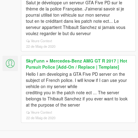
Salut je développe un serveur GTA Five PD sur le
thème de la police Française. J'aimerai savoir si je
pourrai utilisé ton véhicule sur mon serveur
tout en te créditant dans les patch note ect... Le
serveur appartient Thibault Sanchez si jamais vous
voulez regarder le but du serveur
Veure Context
22 de Maig de 2020
SkyFunn
»
Mercedes-Benz AMG GT R 2017 | Hot
Pursuit Police [Add-On / Replace | Template]
Hello I am developing a GTA Five PD server on the
subject of French police. I will know if I can use your
vehicle on my server while
crediting you in the patch note ect ... The server
belongs to Thibault Sanchez if you ever want to look
at the purpose of the server
Veure Context
22 de Maig de 2020