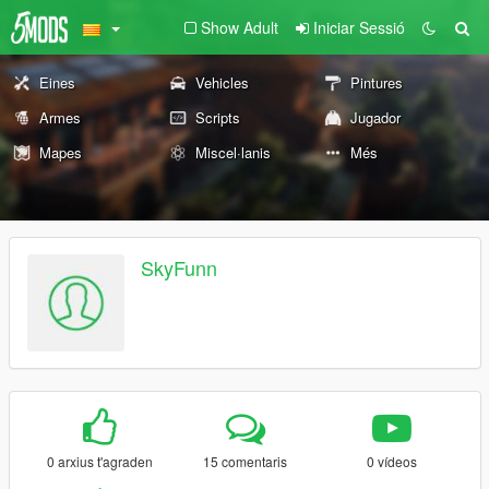
Show Adult
Iniciar Sessió
Eines
Vehicles
Pintures
Armes
Scripts
Jugador
Mapes
Miscel·lanis
Més
SkyFunn
0 arxius t'agraden
15 comentaris
0 vídeos