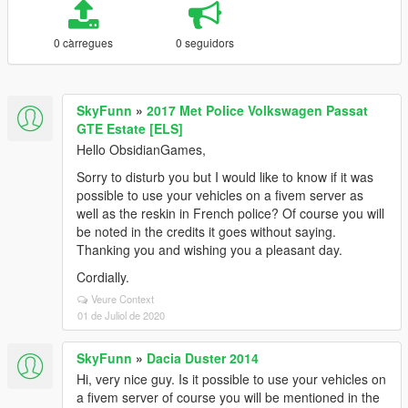
0 càrregues
0 seguidors
SkyFunn
»
2017 Met Police Volkswagen Passat
GTE Estate [ELS]
Hello ObsidianGames,
Sorry to disturb you but I would like to know if it was
possible to use your vehicles on a fivem server as
well as the reskin in French police? Of course you will
be noted in the credits it goes without saying.
Thanking you and wishing you a pleasant day.
Cordially.
Veure Context
01 de Juliol de 2020
SkyFunn
»
Dacia Duster 2014
Hi, very nice guy. Is it possible to use your vehicles on
a fivem server of course you will be mentioned in the