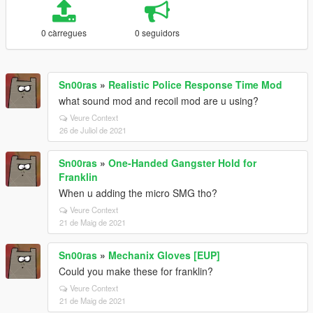
0 càrregues
0 seguidors
Sn00ras
»
Realistic Police Response Time Mod
what sound mod and recoil mod are u using?
Veure Context
26 de Juliol de 2021
Sn00ras
»
One-Handed Gangster Hold for
Franklin
When u adding the micro SMG tho?
Veure Context
21 de Maig de 2021
Sn00ras
»
Mechanix Gloves [EUP]
Could you make these for franklin?
Veure Context
21 de Maig de 2021