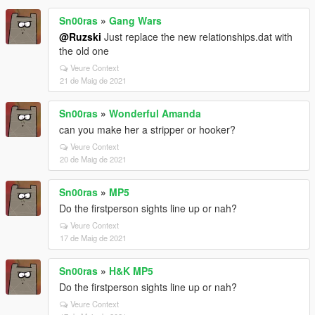
Sn00ras
»
Gang Wars
@Ruzski
Just replace the new relationships.dat with
the old one
Veure Context
21 de Maig de 2021
Sn00ras
»
Wonderful Amanda
can you make her a stripper or hooker?
Veure Context
20 de Maig de 2021
Sn00ras
»
MP5
Do the firstperson sights line up or nah?
Veure Context
17 de Maig de 2021
Sn00ras
»
H&K MP5
Do the firstperson sights line up or nah?
Veure Context