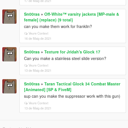
17 de Maig de 2021
Sn00ras
»
Off-White™ varsity jackets [MP-male &
female] (replace) {9 total}
can you make them work for franklin?
Veure Context
16 de Maig de 2021
Sn00ras
»
Texture for Jridah's Glock 17
Can you make a stainless steel slide version?
Veure Context
13 de Maig de 2021
Sn00ras
»
Taran Tactical Glock 34 Combat Master
[Animated] [SP & FiveM]
sup can you make the suppressor work with this gun)
Veure Context
13 de Maig de 2021