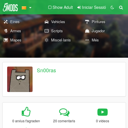
Show Adult
Iniciar Sessió
Eines
Vehicles
Pintures
Armes
Scripts
Jugador
Mapes
Miscel·lanis
Més
Sn00ras
0 arxius t'agraden
20 comentaris
0 vídeos