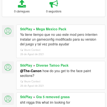
0 càrregues
0 seguidors
StkPlay
»
Mega Mexico Pack
Ya tiene tiempo que no uso este mod pero intenten
instalar un gameconfig modificado para su version
del juego y tal vez podria ayudar
Veure Context
26 de Agost de 2021
StkPlay
»
Diverse Tattoo Pack
@The-Canon
how do you get to the face paint
sections?
Veure Context
26 de Agost de 2021
StkPlay
»
Gta 5 removed grass
shit nigga this what im looking for