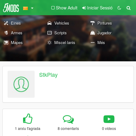
Show Adult
Iniciar Sessió
Eines
Vehicles
Pintures
Armes
Scripts
Jugador
Mapes
Miscel·lanis
Més
StkPlay
1 arxiu t'agrada
8 comentaris
0 vídeos