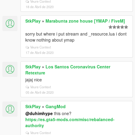
Veure Context
18 de Abril de 2020
StkPlay
»
Marabunta zone house [YMAP / FiveM]
sorry but where i put stream and _resource.lua i dont
know nothing about ymap
Veure Context
17 de Abril de 2020
StkPlay
»
Los Santos Coronavirus Center
Retexture
jajaj nice
Veure Context
05 de Abril de 2020
StkPlay
»
GangMod
@duhimhype
this one?
https://es.gta5-mods.com/misc/rebalanced-
authority
Veure Context