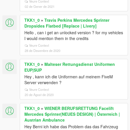
Veure Context
02 de Gener de 2021
TKK1_0
»
Travis Perkins Mercedes Sprinter
Dropsides Flatbed [Replace | Livery]
Hello , can i get an unlocked version ? for my vehicles
I would mention them in the credits
Veure Context
28 de Desembre de 2020
TKK1_0
»
Malteser Rettungsdienst Uniformen
EUP|SUP
Hey , kann ich die Uniformen auf meinem FiveM
Server verwenden ?
Veure Context
20 de Agost de 2020
TKK1_0
»
WIENER BERUFSRETTUNG Facelift
Mercedes Sprinter(NEUES DESIGN) | Österreich |
Austrian Ambulance
Hey Berni ich habe das Problem das das Fahrzeug