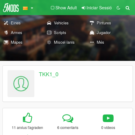
Show Adult
Iniciar Sessió
Eines
Vehicles
Pintures
Armes
Scripts
Jugador
Mapes
Miscel·lanis
Més
TKK1_0
11 arxius t'agraden
6 comentaris
0 vídeos