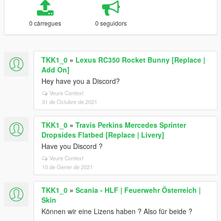
0 càrregues
0 seguidors
TKK1_0
»
Lexus RC350 Rocket Bunny [Replace |
Add On]
Hey have you a Discord?
Veure Context
31 de Octubre de 2021
TKK1_0
»
Travis Perkins Mercedes Sprinter
Dropsides Flatbed [Replace | Livery]
Have you Discord ?
Veure Context
10 de Gener de 2021
TKK1_0
»
Scania - HLF | Feuerwehr Österreich |
Skin
Können wir eine Lizens haben ? Also für beide ?