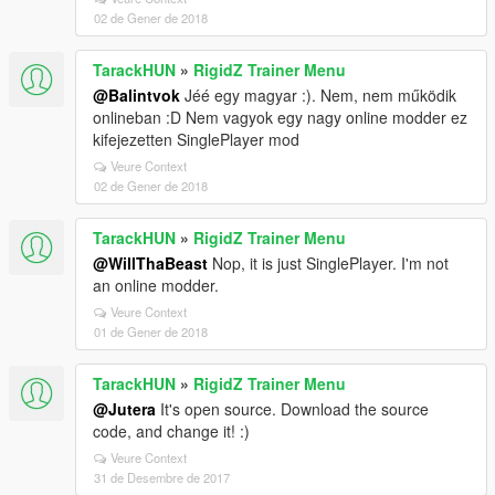
02 de Gener de 2018
TarackHUN
»
RigidZ Trainer Menu
@Balintvok
Jéé egy magyar :). Nem, nem működik
onlineban :D Nem vagyok egy nagy online modder ez
kifejezetten SinglePlayer mod
Veure Context
02 de Gener de 2018
TarackHUN
»
RigidZ Trainer Menu
@WillThaBeast
Nop, it is just SinglePlayer. I'm not
an online modder.
Veure Context
01 de Gener de 2018
TarackHUN
»
RigidZ Trainer Menu
@Jutera
It's open source. Download the source
code, and change it! :)
Veure Context
31 de Desembre de 2017