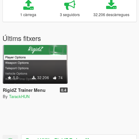
1 càrrega
3 seguidors
32.206 descàrregues
Últims fitxers
5.0
32.206
74
RigidZ Trainer Menu
0.4
By
TarackHUN