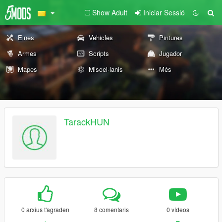
Show Adult
Iniciar Sessió
Eines
Vehicles
Pintures
Armes
Scripts
Jugador
Mapes
Miscel·lanis
Més
TarackHUN
0 arxius t'agraden
8 comentaris
0 vídeos