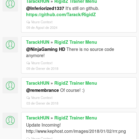
TarackHUN
»
RigidZ Trainer Menu
@Inferiorized1337
It's still on github.
https://github.com/Tarack/RigidZ
Veure Context
09 de Agost de 2024
TarackHUN
»
RigidZ Trainer Menu
@NinjaGaming HD
There is no source code
anymore!
Veure Context
09 de Gener de 2018
TarackHUN
»
RigidZ Trainer Menu
@remembrance
Of course! :)
Veure Context
03 de Gener de 2018
TarackHUN
»
RigidZ Trainer Menu
Update Incoming!
http://www.kephost.com/images/2018/01/02/rrr.png
Veure Context