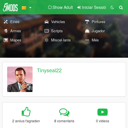
Show Adult
Iniciar Sessió
Eines
Vehicles
Pintures
Armes
Scripts
Jugador
Mapes
Miscel·lanis
Més
Tinyseal22
2 arxius t'agraden
8 comentaris
0 vídeos