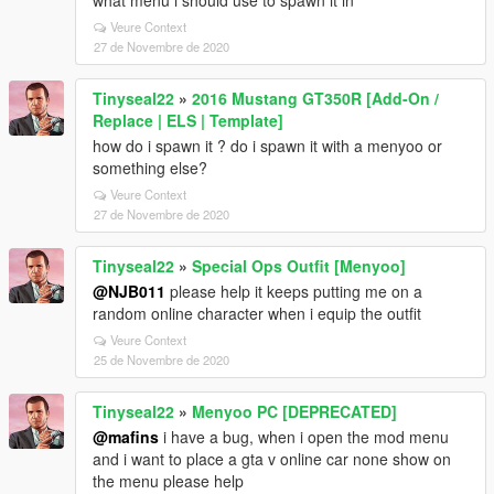
what menu i should use to spawn it in
Veure Context
27 de Novembre de 2020
Tinyseal22
»
2016 Mustang GT350R [Add-On /
Replace | ELS | Template]
how do i spawn it ? do i spawn it with a menyoo or
something else?
Veure Context
27 de Novembre de 2020
Tinyseal22
»
Special Ops Outfit [Menyoo]
@NJB011
please help it keeps putting me on a
random online character when i equip the outfit
Veure Context
25 de Novembre de 2020
Tinyseal22
»
Menyoo PC [DEPRECATED]
@mafins
i have a bug, when i open the mod menu
and i want to place a gta v online car none show on
the menu please help