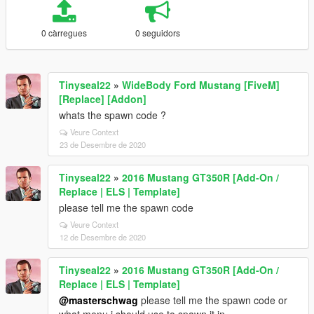
0 càrregues
0 seguidors
Tinyseal22
»
WideBody Ford Mustang [FiveM]
[Replace] [Addon]
whats the spawn code ?
Veure Context
23 de Desembre de 2020
Tinyseal22
»
2016 Mustang GT350R [Add-On /
Replace | ELS | Template]
please tell me the spawn code
Veure Context
12 de Desembre de 2020
Tinyseal22
»
2016 Mustang GT350R [Add-On /
Replace | ELS | Template]
@masterschwag
please tell me the spawn code or