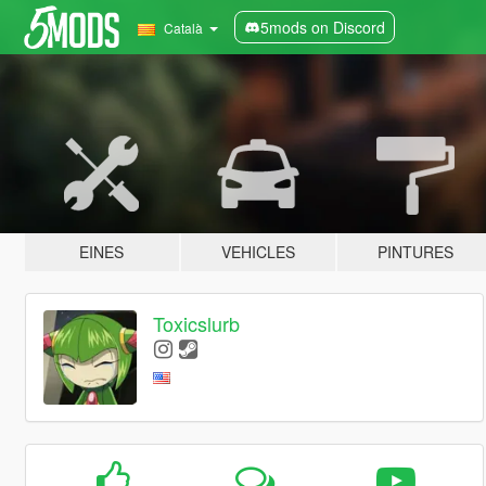
5mods on Discord
Català
EINES
VEHICLES
PINTURES
Toxicslurb