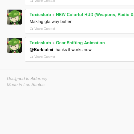
Veure Context
Toxicslurb
»
NEW Colorful HUD (Weapons, Radio &
Making gta way better
Veure Context
Toxicslurb
»
Gear Shifting Animation
@Burkiolmi
thanks it works now
Veure Context
Designed in Alderney
Made in Los Santos