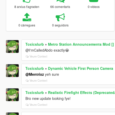
8 arxius t'agraden
66 comentaris
0 vídeos
0 càrregues
0 seguidors
Toxicslurb
»
Metro Station Announcements Mod [] 
@I'mCalledAbdo exactly😭
Veure Context
Toxicslurb
»
Dynamic Vehicle First Person Camera
@Mentrixz
yeh sure
Veure Context
Toxicslurb
»
Realistic Firefight Effects (Deprecate
Bro new update looking fye!
Veure Context