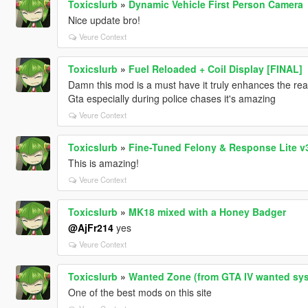
Toxicslurb
»
Dynamic Vehicle First Person Camera
Nice update bro!
Veure Context
Toxicslurb
»
Fuel Reloaded + Coil Display [FINAL]
Damn this mod is a must have it truly enhances the rea
Gta especially during police chases it's amazing
Veure Context
Toxicslurb
»
Fine-Tuned Felony & Response Lite v3
This is amazing!
Veure Context
Toxicslurb
»
MK18 mixed with a Honey Badger
@AjFr214
yes
Veure Context
Toxicslurb
»
Wanted Zone (from GTA IV wanted sys
One of the best mods on this site