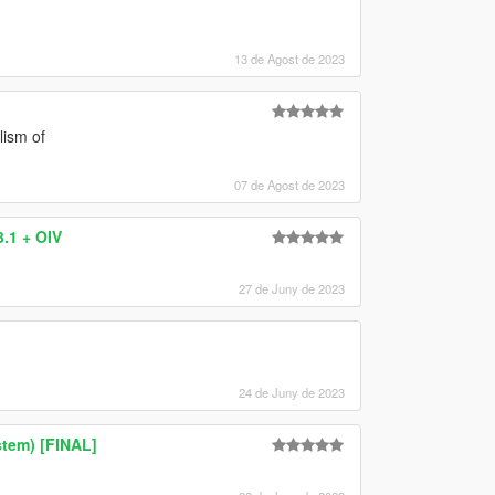
13 de Agost de 2023
lism of
07 de Agost de 2023
.1 + OIV
27 de Juny de 2023
24 de Juny de 2023
tem) [FINAL]