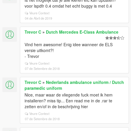
Is het mogelijk dat je alle kleren etc kan updaten?
voor lspdfr 0.4 omdat het echt buggy is met 0.4
Veure Context
04 de Abril de 2019
Trevor C
»
Dutch Mercedes E-Class Ambulance
Vind hem awesome! Enig idee wanneer de ELS
versie uitkomt?!
- Trevor
Veure Context
07 de Setembre de 2018
Trevor C
»
Nederlands ambulance uniform / Dutch
paramedic uniform
Nice, maar waar de vliegende fuck moet ik hem
installeren? miss tip... Een read me in de .rar te
zetten en/of in de beschrijving hier
Veure Context
07 de Setembre de 2018