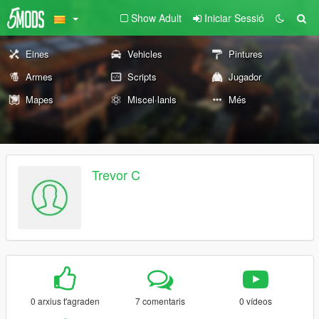
Show Adult
Iniciar Sessió
Eines
Vehicles
Pintures
Armes
Scripts
Jugador
Mapes
Miscel·lanis
Més
Trevor C
0 arxius t'agraden
7 comentaris
0 vídeos