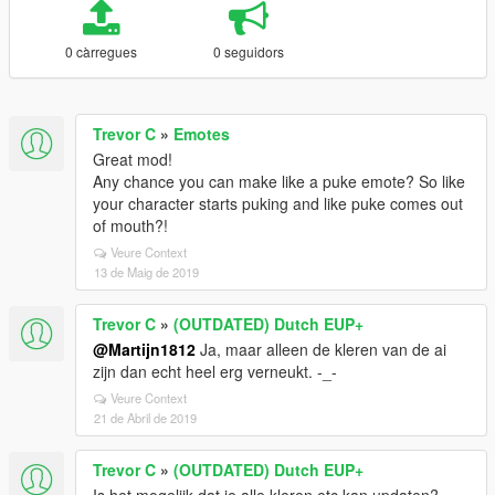
0 càrregues
0 seguidors
Trevor C
»
Emotes
Great mod!
Any chance you can make like a puke emote? So like
your character starts puking and like puke comes out
of mouth?!
Veure Context
13 de Maig de 2019
Trevor C
»
(OUTDATED) Dutch EUP+
@Martijn1812
Ja, maar alleen de kleren van de ai
zijn dan echt heel erg verneukt. -_-
Veure Context
21 de Abril de 2019
Trevor C
»
(OUTDATED) Dutch EUP+