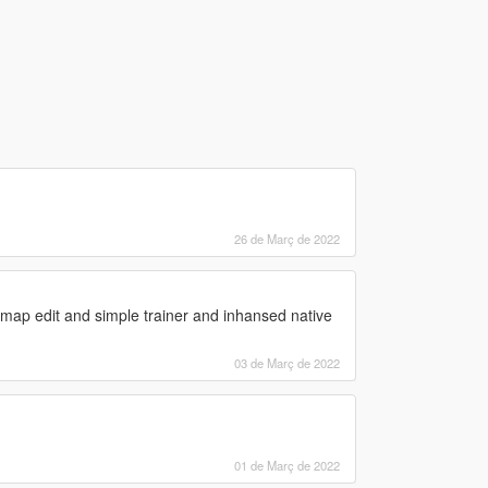
26 de Març de 2022
 map edit and simple trainer and inhansed native
03 de Març de 2022
01 de Març de 2022