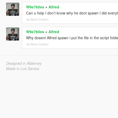
W9e765es
»
Alfred
Can u help I don’t know why he dont spawn I did everyt
Veure Context
W9e765es
»
Alfred
Why dosent Alfred spawn i put the file in the script fold
Veure Context
Designed in Alderney
Made in Los Santos