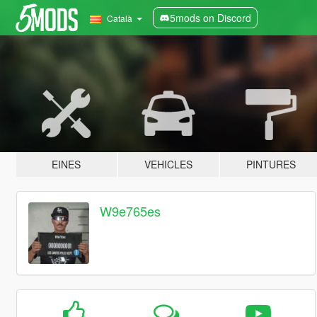
5mods on Discord
Català
EINES
VEHICLES
PINTURES
W9e765es