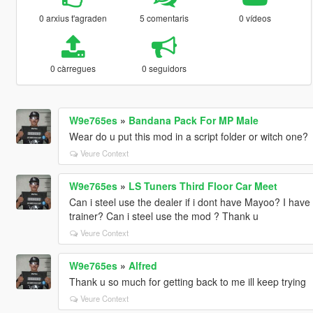
0 arxius t'agraden
5 comentaris
0 vídeos
0 càrregues
0 seguidors
W9e765es
»
Bandana Pack For MP Male
Wear do u put this mod in a script folder or witch one?
Veure Context
W9e765es
»
LS Tuners Third Floor Car Meet
Can i steel use the dealer if i dont have Mayoo? I have
trainer? Can i steel use the mod ? Thank u
Veure Context
W9e765es
»
Alfred
Thank u so much for getting back to me ill keep trying
Veure Context