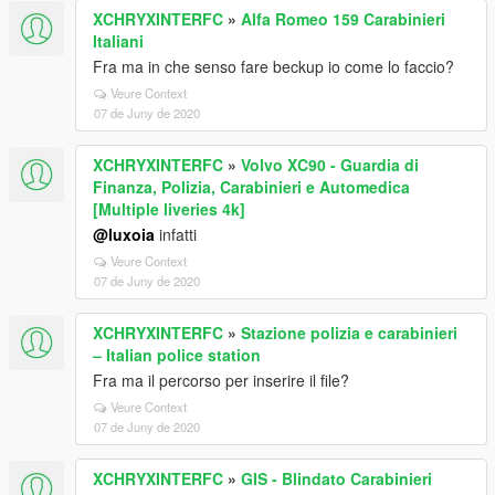
XCHRYXINTERFC
»
Alfa Romeo 159 Carabinieri
Italiani
Fra ma in che senso fare beckup io come lo faccio?
Veure Context
07 de Juny de 2020
XCHRYXINTERFC
»
Volvo XC90 - Guardia di
Finanza, Polizia, Carabinieri e Automedica
[Multiple liveries 4k]
@luxoia
infatti
Veure Context
07 de Juny de 2020
XCHRYXINTERFC
»
Stazione polizia e carabinieri
– Italian police station
Fra ma il percorso per inserire il file?
Veure Context
07 de Juny de 2020
XCHRYXINTERFC
»
GIS - Blindato Carabinieri