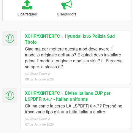
0 càrregues
0 seguidors
XCHRYXINTERFC
»
Hyundai ix35 Polizia Sud
Tirolo
Ciao ma per mettere questa mod devo avere il
modello originale dell'auto? E quindi devo installare
prima il modello originale e poi sta skin? Il. Percorso
sempre lo stesso è?
Veure Context
08 de Juny de 2020
XCHRYXINTERFC
»
Divise italiane EUP per
LSPDFR 0.4.7 - Italian uniforms
Ok ma come la cerco LA LSPDFR 0.4.7? Perché ne
trovo varie tipo già una tutta italiana e altre
Veure Context
07 de Juny de 2020