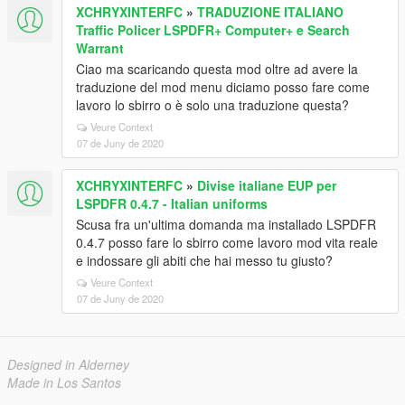
XCHRYXINTERFC
»
TRADUZIONE ITALIANO
Traffic Policer LSPDFR+ Computer+ e Search
Warrant
Ciao ma scaricando questa mod oltre ad avere la
traduzione del mod menu diciamo posso fare come
lavoro lo sbirro o è solo una traduzione questa?
Veure Context
07 de Juny de 2020
XCHRYXINTERFC
»
Divise italiane EUP per
LSPDFR 0.4.7 - Italian uniforms
Scusa fra un'ultima domanda ma installado LSPDFR
0.4.7 posso fare lo sbirro come lavoro mod vita reale
e indossare gli abiti che hai messo tu giusto?
Veure Context
07 de Juny de 2020
Designed in Alderney
Made in Los Santos