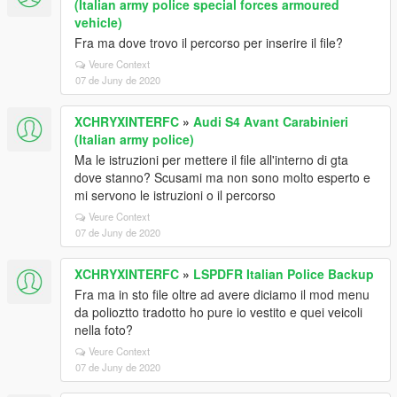
(Italian army police special forces armoured
vehicle)
Fra ma dove trovo il percorso per inserire il file?
Veure Context
07 de Juny de 2020
XCHRYXINTERFC
»
Audi S4 Avant Carabinieri
(Italian army police)
Ma le istruzioni per mettere il file all'interno di gta
dove stanno? Scusami ma non sono molto esperto e
mi servono le istruzioni o il percorso
Veure Context
07 de Juny de 2020
XCHRYXINTERFC
»
LSPDFR Italian Police Backup
Fra ma in sto file oltre ad avere diciamo il mod menu
da polioztto tradotto ho pure io vestito e quei veicoli
nella foto?
Veure Context
07 de Juny de 2020