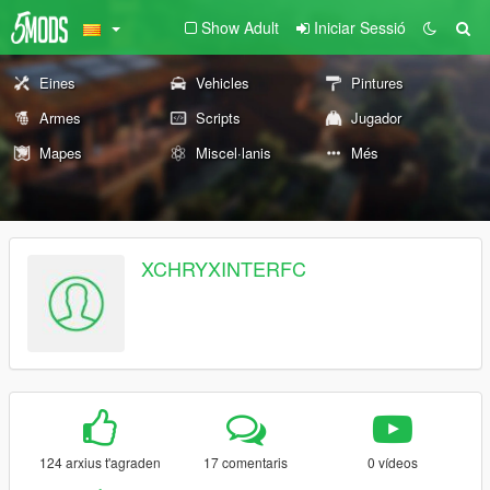
Show Adult
Iniciar Sessió
Eines
Vehicles
Pintures
Armes
Scripts
Jugador
Mapes
Miscel·lanis
Més
XCHRYXINTERFC
124 arxius t'agraden
17 comentaris
0 vídeos