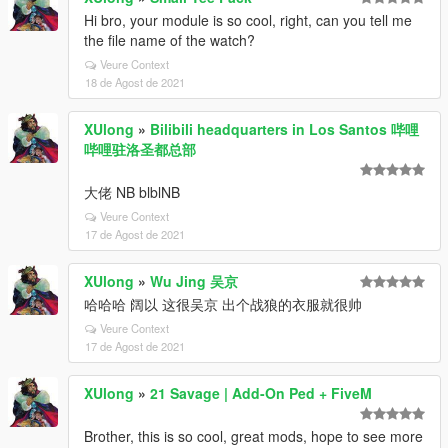
Hi bro, your module is so cool, right, can you tell me
the file name of the watch?
Veure Context
18 de Agost de 2021
XUlong
»
Bilibili headquarters in Los Santos 哔哩
哔哩驻洛圣都总部
大佬 NB blblNB
Veure Context
17 de Agost de 2021
XUlong
»
Wu Jing 吴京
哈哈哈 阔以 这很吴京 出个战狼的衣服就很帅
Veure Context
17 de Agost de 2021
XUlong
»
21 Savage | Add-On Ped + FiveM
Brother, this is so cool, great mods, hope to see more