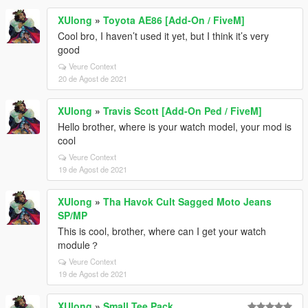
XUlong
»
Toyota AE86 [Add-On / FiveM]
Cool bro, I haven’t used it yet, but I think it’s very
good
Veure Context
20 de Agost de 2021
XUlong
»
Travis Scott [Add-On Ped / FiveM]
Hello brother, where is your watch model, your mod is
cool
Veure Context
19 de Agost de 2021
XUlong
»
Tha Havok Cult Sagged Moto Jeans
SP/MP
This is cool, brother, where can I get your watch
module？
Veure Context
19 de Agost de 2021
XUlong
»
Small Tee Pack