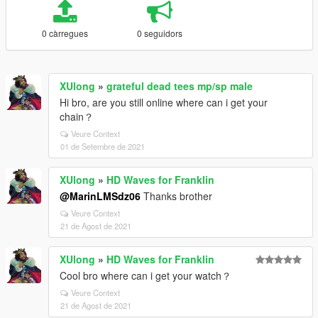
0 càrregues
0 seguidors
XUlong
»
grateful dead tees mp/sp male
Hi bro, are you still online where can i get your
chain？
Veure Context
01 de Setembre de 2021
XUlong
»
HD Waves for Franklin
@MarinLMSdz06
Thanks brother
Veure Context
21 de Agost de 2021
XUlong
»
HD Waves for Franklin
Cool bro where can i get your watch？
Veure Context
21 de Agost de 2021