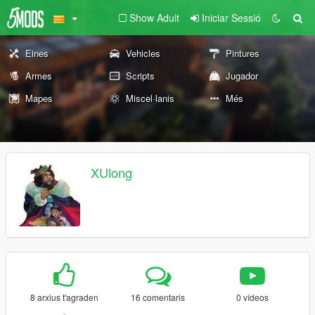
Show Adult
Iniciar Sessió
Eines
Vehicles
Pintures
Armes
Scripts
Jugador
Mapes
Miscel·lanis
Més
XUlong
8 arxius t'agraden
16 comentaris
0 vídeos