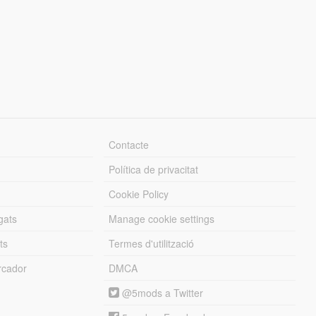
Contacte
Política de privacitat
Cookie Policy
gats
Manage cookie settings
ts
Termes d'utilització
cador
DMCA
@5mods a Twitter