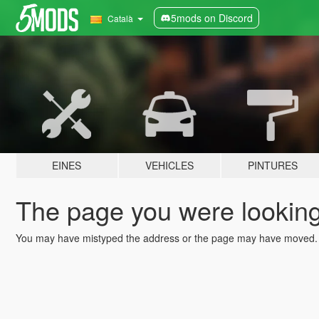
5mods on Discord
Català
EINES
VEHICLES
PINTURES
The page you were looking 
You may have mistyped the address or the page may have moved.