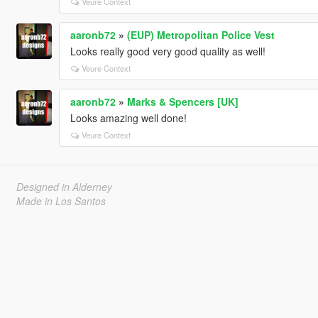
Veure Context
aaronb72
»
(EUP) Metropolitan Police Vest
Looks really good very good quality as well!
Veure Context
aaronb72
»
Marks & Spencers [UK]
Looks amazing well done!
Veure Context
Designed in Alderney
Made in Los Santos