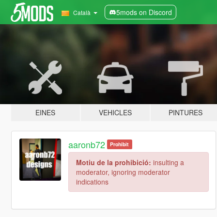
5mods on Discord
Català
EINES
VEHICLES
PINTURES
aaronb72
Prohibit
Motiu de la prohibició:
insulting a
moderator, ignoring moderator
indications