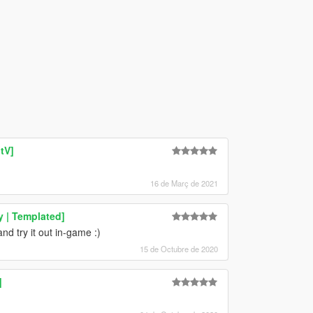
tV]
16 de Març de 2021
y | Templated]
nd try it out in-game :)
15 de Octubre de 2020
]