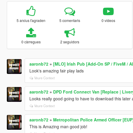
5 arxius t'agraden
5 comentaris
0 vídeos
0 càrregues
2 seguidors
aaronb72
»
[MLO] Irish Pub [Add-On SP / FiveM / Al
Look's amazing fair play lads
Veure Context
aaronb72
»
DPD Ford Connect Van [Replace | Liver
Looks really good going to have to download this later a
Veure Context
aaronb72
»
Metropolitan Police Armed Officer [EUP
This is Amazing man good job!