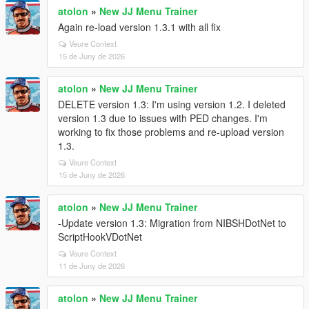
atolon
»
New JJ Menu Trainer
Again re-load version 1.3.1 with all fix
Veure Context
15 de Juny de 2026
atolon
»
New JJ Menu Trainer
DELETE version 1.3: I'm using version 1.2. I deleted
version 1.3 due to issues with PED changes. I'm
working to fix those problems and re-upload version
1.3.
Veure Context
15 de Juny de 2026
atolon
»
New JJ Menu Trainer
-Update version 1.3: Migration from NIBSHDotNet to
ScriptHookVDotNet
Veure Context
11 de Juny de 2026
atolon
»
New JJ Menu Trainer