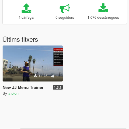
1 càrrega
0 seguidors
1.076 descàrregues
Últims fitxers
1.076
1
New JJ Menu Trainer
1.3.1
By
atolon