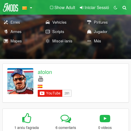
Show Adult
Iniciar Sessió
Eines
Vehicles
Pintures
Armes
Scripts
Jugador
Mapes
Miscel·lanis
Més
atolon
1 arxiu t'agrada
6 comentaris
0 vídeos