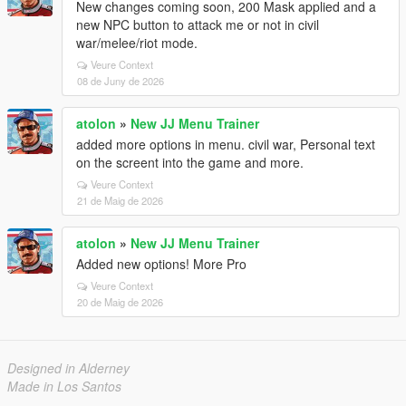
New changes coming soon, 200 Mask applied and a
new NPC button to attack me or not in civil
war/melee/riot mode.
Veure Context
08 de Juny de 2026
atolon
»
New JJ Menu Trainer
added more options in menu. civil war, Personal text
on the screent into the game and more.
Veure Context
21 de Maig de 2026
atolon
»
New JJ Menu Trainer
Added new options! More Pro
Veure Context
20 de Maig de 2026
Designed in Alderney
Made in Los Santos