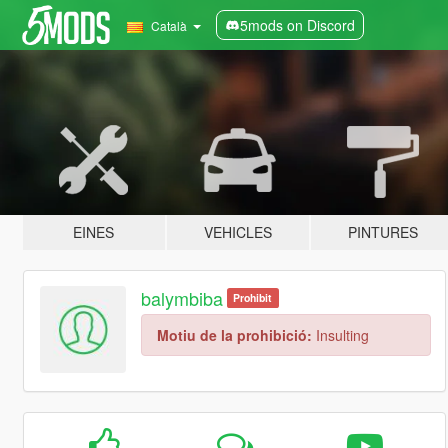
5mods on Discord
Català
EINES
VEHICLES
PINTURES
balymbiba
Prohibit
Motiu de la prohibició:
Insulting