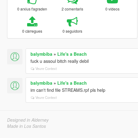
0 arxius t'agraden
2 comentaris
0 vídeos
0 càrregues
0 seguidors
balymbiba
»
Life's a Beach
fuck u assoul bitch really debil
Veure Context
balymbiba
»
Life's a Beach
im can't find file STREAMS.rpf pls help
Veure Context
Designed in Alderney
Made in Los Santos