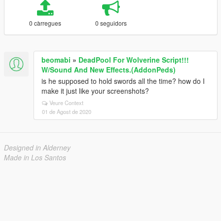
0 càrregues
0 seguidors
beomabi
»
DeadPool For Wolverine Script!!!
W/Sound And New Effects.(AddonPeds)
is he supposed to hold swords all the time? how do I
make it just like your screenshots?
Veure Context
01 de Agost de 2020
Designed in Alderney
Made in Los Santos