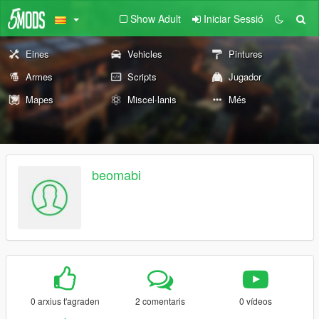
Show Adult
Iniciar Sessió
Eines
Vehicles
Pintures
Armes
Scripts
Jugador
Mapes
Miscel·lanis
Més
beomabi
0 arxius t'agraden
2 comentaris
0 vídeos