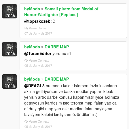
byMods
»
Somali pirate from Medal of
Honor:Warfighter [Replace]
@toprakozek
:D
Veure Context
07 de Juny de 2017
byMods
»
DARBE MAP
@TuranEditor
yorumu sil
Veure Context
05 de Juny de 2017
byMods
»
DARBE MAP
@DEAGL3
bu modu kaldır istersen fazla insanların
aklına getiriyorsun ve baska modlar yap artık bak
yenisin artık darbe konusu kapanmıstır iyice aklımıza
getiriyosun kardesim iste terörist mapı falan yap call
of duty gibi map yap esir modları falan paylaşma
tavsiyem kalbini kırdıysam özür dilerim :)
Veure Context
05 de Juny de 2017