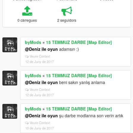
0 càrregues
2 seguidors
byMods
»
15 TEMMUZ DARBE [Map Editor]
@Deniz ile oyun
adamsın :)
Veure Context
12 de Juny de 2017
byMods
»
15 TEMMUZ DARBE [Map Editor]
@Deniz ile oyun
beni sakın yanlış anlama
Veure Context
12 de Juny de 2017
byMods
»
15 TEMMUZ DARBE [Map Editor]
@Deniz ile oyun
şu darbe modlarına son verin artık
Veure Context
10 de Juny de 2017