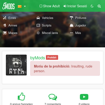
Show Adult
Iniciar Sessió
Eines
Vehicles
Pintures
Armes
Scripts
Jugador
Mapes
Miscel·lanis
Més
byMods
Prohibit
Motiu de la prohibició:
Insulting, rude
person.
0 arxius t'agraden
7 comentaris
0 vídeos