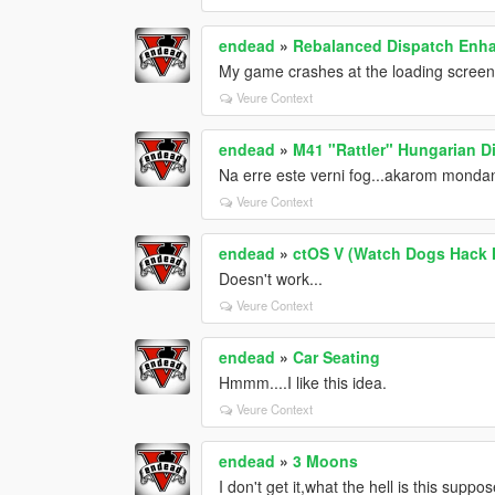
endead
»
Rebalanced Dispatch En
My game crashes at the loading scree
Veure Context
endead
»
M41 "Rattler" Hungarian D
Na erre este verni fog...akarom mondani
Veure Context
endead
»
ctOS V (Watch Dogs Hack
Doesn't work...
Veure Context
endead
»
Car Seating
Hmmm....I like this idea.
Veure Context
endead
»
3 Moons
I don't get it,what the hell is this suppo