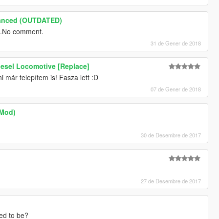
hanced (OUTDATED)
n.No comment.
31 de Gener de 2018
iesel Locomotive [Replace]
 már telepítem is! Fasza lett :D
07 de Gener de 2018
 Mod)
30 de Desembre de 2017
27 de Desembre de 2017
sed to be?