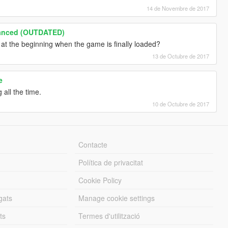
14 de Novembre de 2017
hanced (OUTDATED)
s at the beginning when the game is finally loaded?
13 de Octubre de 2017
e
 all the time.
10 de Octubre de 2017
Contacte
Política de privacitat
Cookie Policy
gats
Manage cookie settings
ts
Termes d'utilització