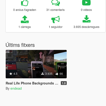
0 arxius t'agraden
31 comentaris
0 vídeos
1 càrrega
1 seguidor
3.935 descàrregues
Últims fitxers
4.5
3.935
66
Real Life Phone Backgrounds During Calls
1.0
By
endead