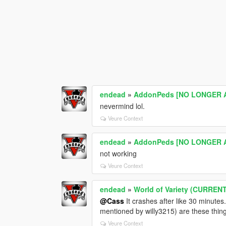
endead
»
AddonPeds [NO LONGER A
nevermind lol.
Veure Context
endead
»
AddonPeds [NO LONGER A
not working
Veure Context
endead
»
World of Variety (CURRE
@Cass
It crashes after like 30 minut
mentioned by willy3215) are these thin
Veure Context