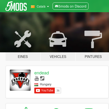
5mods on Discord
Català
EINES
VEHICLES
PINTURES
endead
Hungary