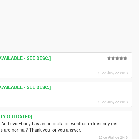
VAILABLE - SEE DESC.]
19 de Juny de 2018
VAILABLE - SEE DESC.]
19 de Juny de 2018
NTLY OUTDATED)
es. And everybody has an umbrella on weather extrasunny (as
gs are normal? Thank you for you answer.
26 de Abril de 2018