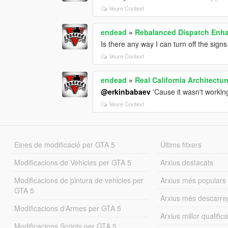
Veure Context
endead
»
Rebalanced Dispatch En
Is there any way I can turn off the sign
Veure Context
endead
»
Real California Architectur
@erkinbabaev
'Cause it wasn't working
Veure Context
Eines de modificació per GTA 5
Últims fitxers
Modificacions de Vehicles per GTA 5
Arxius destacats
Modificacions de pintura de vehicles per
Arxius més populars
GTA 5
Arxius més descarre
Modificacions d'Armes per GTA 5
Arxius millor qualifica
Modificacions Scripts per GTA 5