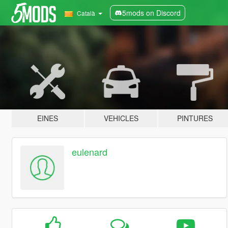
5mods on Discord
Català
EINES
VEHICLES
PINTURES
eulenard