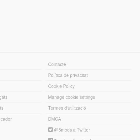
Contacte
Política de privacitat
Cookie Policy
gats
Manage cookie settings
ts
Termes d'utilització
cador
DMCA
@5mods a Twitter