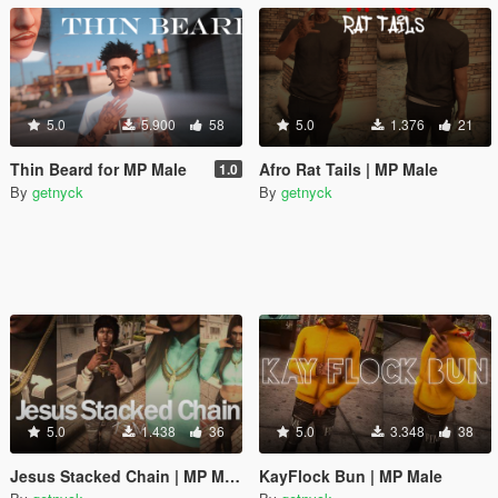
5.0
5.900
58
5.0
1.376
21
Thin Beard for MP Male
Afro Rat Tails | MP Male
1.0
By
getnyck
By
getnyck
5.0
1.438
36
5.0
3.348
38
Jesus Stacked Chain | MP Male / Female
KayFlock Bun | MP Male