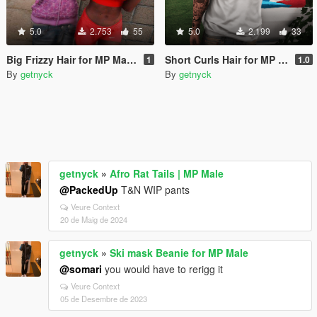
5.0
2.753
55
5.0
2.199
33
Big Frizzy Hair for MP Male & Female
Short Curls Hair for MP Male
1
1.0
By
getnyck
By
getnyck
getnyck
»
Afro Rat Tails | MP Male
@PackedUp
T&N WIP pants
Veure Context
20 de Maig de 2024
getnyck
»
Ski mask Beanie for MP Male
@somari
you would have to rerigg it
Veure Context
05 de Desembre de 2023