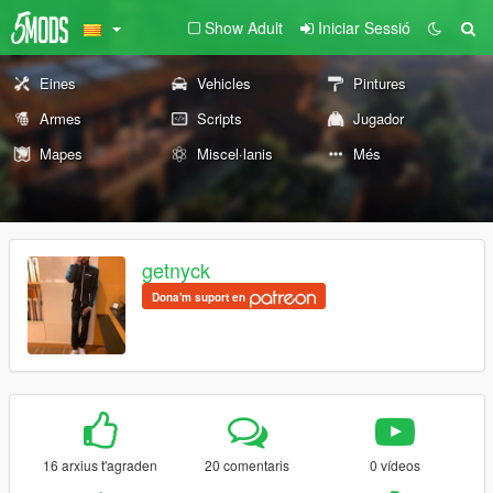
Show Adult
Iniciar Sessió
Eines
Vehicles
Pintures
Armes
Scripts
Jugador
Mapes
Miscel·lanis
Més
getnyck
Dona'm suport en
16 arxius t'agraden
20 comentaris
0 vídeos