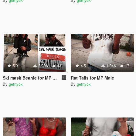
By
getnyck
By
getnyck
5.0
3.098
43
4.5
1.046
17
Ski mask Beanie for MP Male
Rat Tails for MP Male
1
By
getnyck
By
getnyck