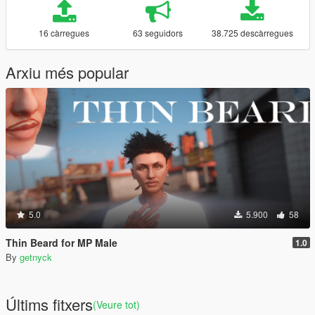
16 càrregues
63 seguidors
38.725 descàrregues
Arxiu més popular
5.0
5.900
58
Thin Beard for MP Male
1.0
By
getnyck
Últims fitxers
(Veure tot)