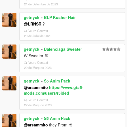
21 de Setembre de 2023
getnyck
»
BLP Kosher Hair
@LRNSR
?
Veure Context
29 de Juliol de 2023
getnyck
»
Balenciaga Sweater
W Sweater 💯
Veure Context
29 de Març de 2023
getnyck
»
S5 Anim Pack
@arsammito
https://www.gta5-
mods.com/users/r5ided
Veure Context
22 de Març de 2023
getnyck
»
S5 Anim Pack
@arsammito
they From r5