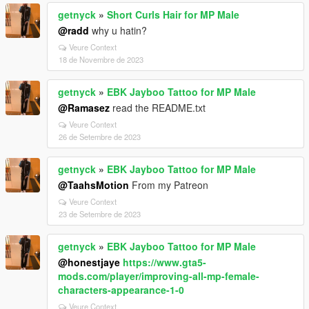
getnyck
»
Short Curls Hair for MP Male
@radd
why u hatin?
Veure Context
18 de Novembre de 2023
getnyck
»
EBK Jayboo Tattoo for MP Male
@Ramasez
read the README.txt
Veure Context
26 de Setembre de 2023
getnyck
»
EBK Jayboo Tattoo for MP Male
@TaahsMotion
From my Patreon
Veure Context
23 de Setembre de 2023
getnyck
»
EBK Jayboo Tattoo for MP Male
@honestjaye
https://www.gta5-
mods.com/player/improving-all-mp-female-
characters-appearance-1-0
Veure Context