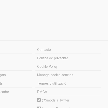
Contacte
Política de privacitat
Cookie Policy
gats
Manage cookie settings
ts
Termes d'utilització
cador
DMCA
@5mods a Twitter