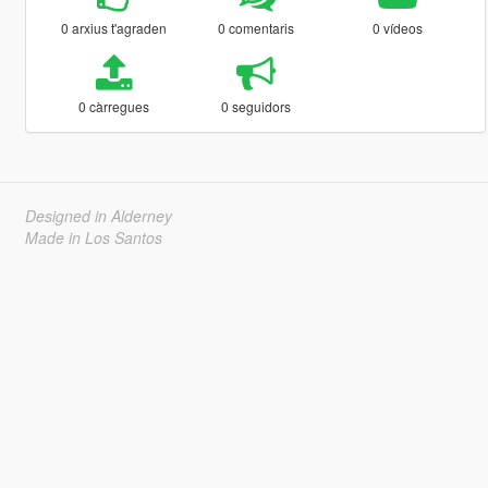
0 arxius t'agraden
0 comentaris
0 vídeos
0 càrregues
0 seguidors
Designed in Alderney
Made in Los Santos