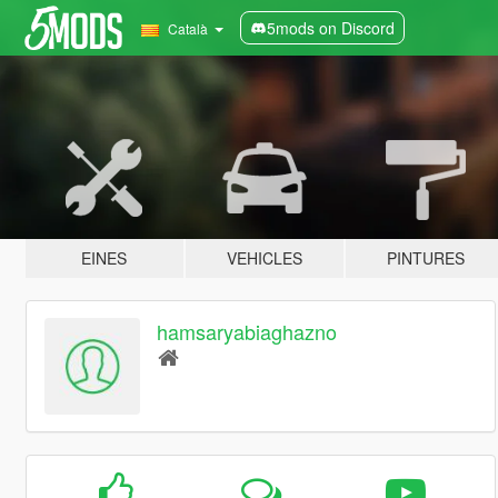
5mods on Discord
Català
EINES
VEHICLES
PINTURES
hamsaryabiaghazno