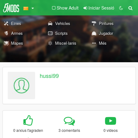
Show Adult
Iniciar Sessió
Eines
Vehicles
Pintures
Armes
Scripts
Jugador
Mapes
Miscel·lanis
Més
hussi99
0 arxius t'agraden
3 comentaris
0 vídeos