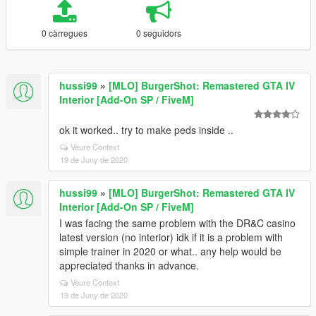
0 càrregues
0 seguidors
hussi99
»
[MLO] BurgerShot: Remastered GTA IV
Interior [Add-On SP / FiveM]
ok it worked.. try to make peds inside ..
Veure Context
19 de Juny de 2020
hussi99
»
[MLO] BurgerShot: Remastered GTA IV
Interior [Add-On SP / FiveM]
I was facing the same problem with the DR&C casino
latest version (no interior) idk if it is a problem with
simple trainer in 2020 or what.. any help would be
appreciated thanks in advance.
Veure Context
19 de Juny de 2020