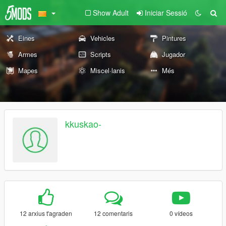
Show Adult
Iniciar Sessió
Eines
Vehicles
Pintures
Armes
Scripts
Jugador
Mapes
Miscel·lanis
Més
kkuskao-
12 arxius t'agraden
12 comentaris
0 vídeos