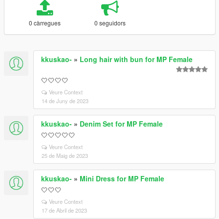
0 càrregues
0 seguidors
kkuskao-
»
Long hair with bun for MP Female
🤍🤍🤍🤍
Veure Context
14 de Juny de 2023
kkuskao-
»
Denim Set for MP Female
🤍🤍🤍🤍🤍
Veure Context
25 de Maig de 2023
kkuskao-
»
Mini Dress for MP Female
🤍🤍🤍
Veure Context
17 de Abril de 2023