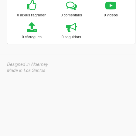
0 arxius t'agraden
0 comentaris
0 vídeos
0 càrregues
0 seguidors
Designed in Alderney
Made in Los Santos