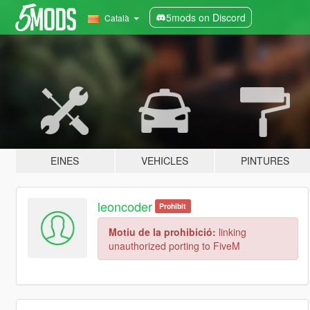
5mods on Discord
Català
EINES
VEHICLES
PINTURES
leoncoder
Prohibit
Motiu de la prohibició:
linking
unauthorized porting to FiveM