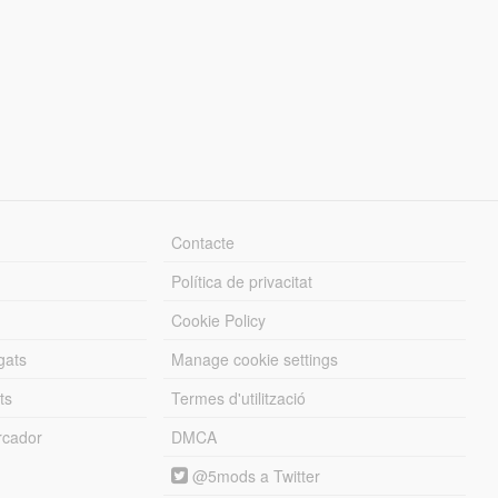
Contacte
Política de privacitat
Cookie Policy
gats
Manage cookie settings
ts
Termes d'utilització
cador
DMCA
@5mods a Twitter