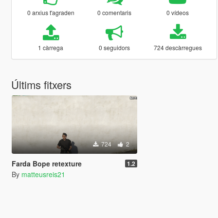
0 arxius t'agraden
0 comentaris
0 vídeos
1 càrrega
0 seguidors
724 descàrregues
Últims fitxers
724
2
Farda Bope retexture
1.2
By
matteusreis21