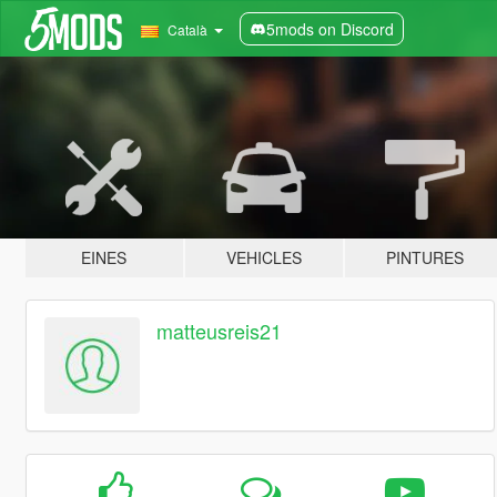
5mods on Discord
Català
EINES
VEHICLES
PINTURES
matteusreis21