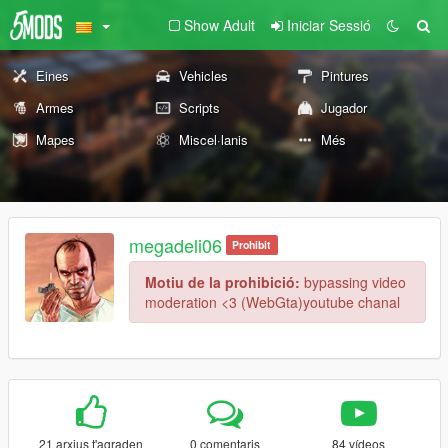
Show Adult
Iniciar Sessió
Eines
Vehicles
Pintures
Armes
Scripts
Jugador
Mapes
Miscel·lanis
Més
megadeli06
Prohibit
Motiu de la prohibició:
bypassing video
moderation <3 (WebGta)youtube chanal
21 arxius t'agraden
0 comentaris
84 vídeos