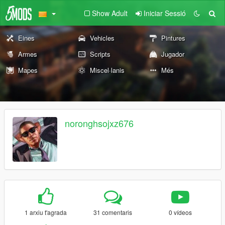
Show Adult
Iniciar Sessió
Eines
Vehicles
Pintures
Armes
Scripts
Jugador
Mapes
Miscel·lanis
Més
noronghsojxz676
1 arxiu t'agrada
31 comentaris
0 vídeos