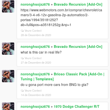
noronghsojxz676
»
Bravado Recursion [Add-On]
https://www.webmotors.com.br/comprar/chevrolet/ca
maro/3-4-v6-12v-gasolina-2p-automatico/2-
portas/1994/35181252?
ab=full&pos=a35181252g:&np=1
Veure Context
28 de Desembre de 2020
noronghsojxz676
»
Bravado Recursion [Add-On]
what is this car in real life?
Veure Context
27 de Desembre de 2020
noronghsojxz676
»
Brioso Classic Pack [Add-On |
Tuning | Templates]
do u gona port more cars from BNG to gta?
Veure Context
14 de Desembre de 2020
noronghsojxz676
»
1970 Dodge Challenger R/T