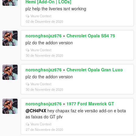
Hemi [Add-On | LODs]
plz help the liveries isnt working
Veure Context
02 de Desembre de 2020
noronghsojxz676
»
Chevrolet Opala SS4 75
plz do the addon version
Veure Context
30 de Novembre de 2020
noronghsojxz676
»
Chevrolet Opala Gran Luxo
plz do the addon version
Veure Context
30 de Novembre de 2020
noronghsojxz676
»
1977 Ford Maverick GT
@CH4P4X
hey chapax faz ele versão add-on e bota
as faixas do GT pfv
Veure Context
27 de Novembre de 2020