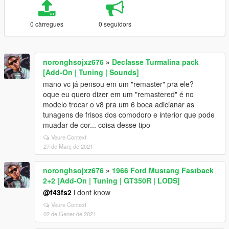
0 càrregues
0 seguidors
noronghsojxz676
»
Declasse Turmalina pack
[Add-On | Tuning | Sounds]
mano vc já pensou em um "remaster" pra ele?
oque eu quero dizer em um "remastered" é no
modelo trocar o v8 pra um 6 boca adicianar as
tunagens de frisos dos comodoro e interior que pode
muadar de cor... coisa desse tipo
Veure Context
27 de Març de 2021
noronghsojxz676
»
1966 Ford Mustang Fastback
2+2 [Add-On | Tuning | GT350R | LODS]
@f43fs2
i dont know
Veure Context
02 de Gener de 2021