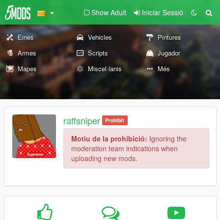
Show Adult
Iniciar Sessió
Eines
Vehicles
Pintures
Armes
Scripts
Jugador
Mapes
Miscel·lanis
Més
raffsniper
Prohibit
Motiu de la prohibició:
Ignoring the
moderation team indications when
uploading new mods.