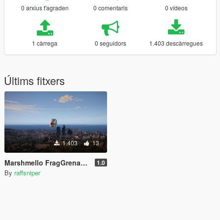
0 arxius t'agraden
0 comentaris
0 vídeos
1 càrrega
0 seguidors
1.403 descàrregues
Últims fitxers
1.403
13
Marshmello FragGrenade [Replace]
1.0
By
raffsniper