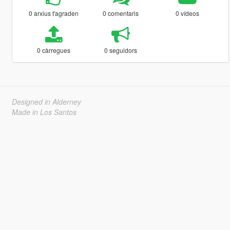
0 arxius t'agraden
0 comentaris
0 vídeos
0 càrregues
0 seguidors
Designed in Alderney
Made in Los Santos