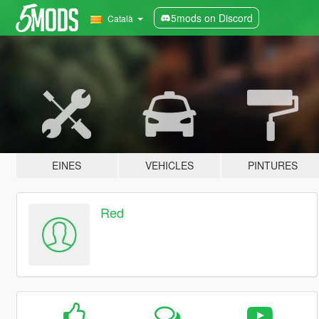
5mods on Discord
Català
EINES
VEHICLES
PINTURES
Red