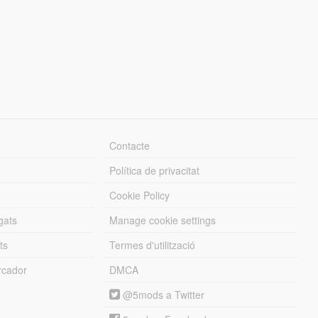
Contacte
Política de privacitat
Cookie Policy
gats
Manage cookie settings
ts
Termes d'utilització
cador
DMCA
@5mods a Twitter