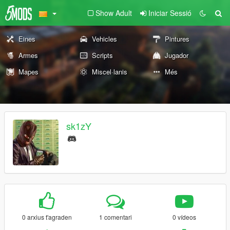
Show Adult
Iniciar Sessió
Eines
Vehicles
Pintures
Armes
Scripts
Jugador
Mapes
Miscel·lanis
Més
sk1zY
0 arxius t'agraden
1 comentari
0 vídeos