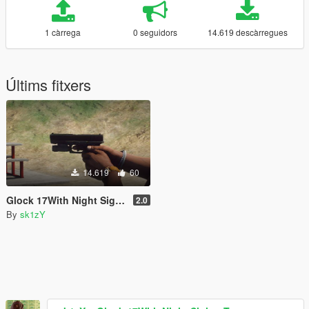
1 càrrega
0 seguidors
14.619 descàrregues
Últims fitxers
14.619
60
Glock 17With Night Sights Texture - model by metroidguy
2.0
By
sk1zY